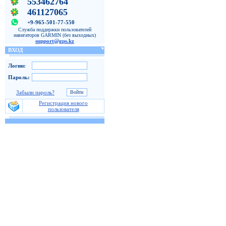
553462764
461127065
+9-965-501-77-550
Служба поддержки пользователей
навигаторов GARMIN (без выходных)
support@gps.kz
ВХОД
Логин:
Пароль:
Забыли пароль?
Регистрация нового
пользователя