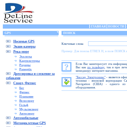
ГЛАВНАЯ
НОВОСТИ
GPS
ПОИСК
Носимые GPS
Ключевые слова
Экшн-камеры
Пример: Для поиска ETREX H, в поле ПОИСК 
Река-море
Эхолоты
Картплоттеры
Если Вас заинтересует эта информа
Радары
Вас как
по телефону
, так и при ли
Panoptix
менеджеру интернет-магазина.
Дрессировка и слежение за
"Бассар Электроникс"
- является офи
собаками
техники - японской корпорации C
Спорт, Фитнес
Navigation (США) - одного из 
оборудования.
Бег
Фитнес
Плавание
Велоспорт
Гольф
Мультиспорт
Автоспорт
Автомобильные
Мотоциклетные GPS