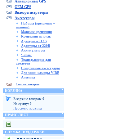
Авиационные GPS
OEM GPS
Видеорегистраторы
Аксессуары
Наборы (крепление +
питание)
Морские крепления
Крепления на руль
Адаперы от 12В
Адаптеры от 220В
Аккумуляторы
Чехлы
Трансдьюсеры для
эхолотов
Спортивные аксессуары
Для экшн-камеры VIRB
Антенны
Список товаров
КОРЗИНА
В корзине товаров:
0
На сумму:
0
Просмотр корзины
ПРАЙС ЛИСТ
СЛУЖБА ПОДДЕРЖКИ