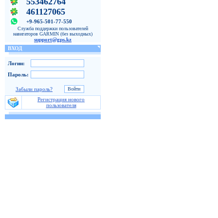
553462764
461127065
+9-965-501-77-550
Служба поддержки пользователей
навигаторов GARMIN (без выходных)
support@gps.kz
ВХОД
Логин:
Пароль:
Забыли пароль?
Регистрация нового
пользователя