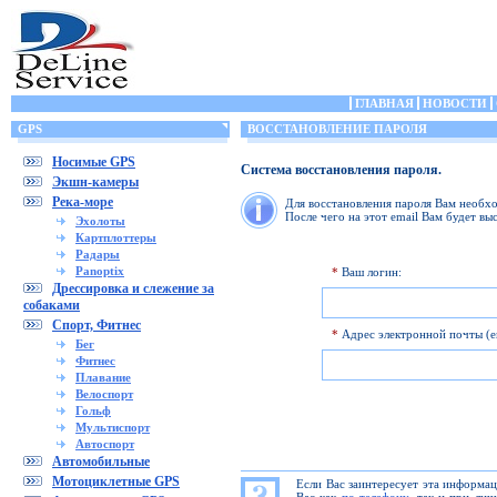
ГЛАВНАЯ
НОВОСТИ
GPS
ВОССТАНОВЛЕНИЕ ПАРОЛЯ
Носимые GPS
Система восстановления пароля.
Экшн-камеры
Река-море
Для восстановления пароля Вам необхо
После чего на этот email Вам будет вы
Эхолоты
Картплоттеры
Радары
Panoptix
*
Ваш логин:
Дрессировка и слежение за
собаками
Спорт, Фитнес
*
Адрес электронной почты (em
Бег
Фитнес
Плавание
Велоспорт
Гольф
Мультиспорт
Автоспорт
Автомобильные
Мотоциклетные GPS
Если Вас заинтересует эта информа