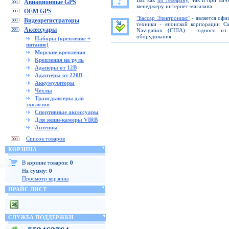
Вас как
по телефону
, так и при ли
Авиационные GPS
менеджеру интернет-магазина.
OEM GPS
"Бассар Электроникс"
- является офи
Видеорегистраторы
техники - японской корпорации C
Аксессуары
Navigation (США) - одного из 
оборудования.
Наборы (крепление +
питание)
Морские крепления
Крепления на руль
Адаперы от 12В
Адаптеры от 220В
Аккумуляторы
Чехлы
Трансдьюсеры для
эхолотов
Спортивные аксессуары
Для экшн-камеры VIRB
Антенны
Список товаров
КОРЗИНА
В корзине товаров:
0
На сумму:
0
Просмотр корзины
ПРАЙС ЛИСТ
СЛУЖБА ПОДДЕРЖКИ