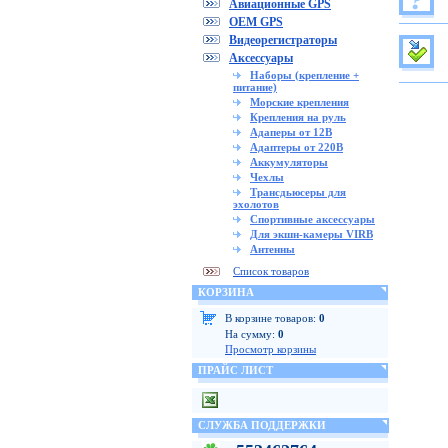
Авиационные GPS
OEM GPS
Видеорегистраторы
Аксессуары
Наборы (крепление +
питание)
Морские крепления
Крепления на руль
Адаперы от 12В
Адаптеры от 220В
Аккумуляторы
Чехлы
Трансдьюсеры для
эхолотов
Спортивные аксессуары
Для экшн-камеры VIRB
Антенны
Список товаров
КОРЗИНА
В корзине товаров:
0
На сумму:
0
Просмотр корзины
ПРАЙС ЛИСТ
СЛУЖБА ПОДДЕРЖКИ