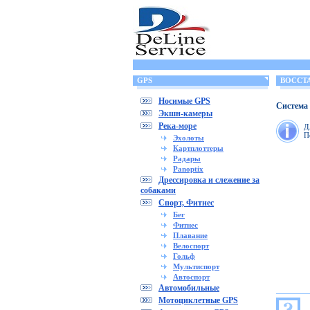
GPS
ВОССТА
Носимые GPS
Система 
Экшн-камеры
Река-море
Д
П
Эхолоты
Картплоттеры
Радары
Panoptix
Дрессировка и слежение за
собаками
Спорт, Фитнес
Бег
Фитнес
Плавание
Велоспорт
Гольф
Мультиспорт
Автоспорт
Автомобильные
Мотоциклетные GPS