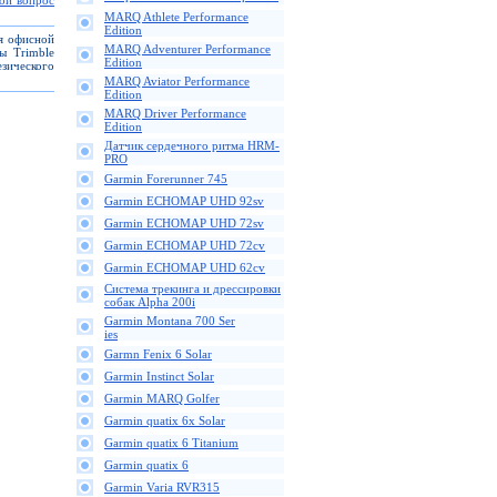
вой вопрос
MARQ Athlete Performance
Edition
ля офисной
MARQ Adventurer Performance
ы Trimble
Edition
зического
MARQ Aviator Performance
Edition
MARQ Driver Performance
Edition
Датчик сердечного ритма HRM-
PRO
Garmin Forerunner 745
Garmin ECHOMAP UHD 92sv
Garmin ECHOMAP UHD 72sv
Garmin ECHOMAP UHD 72cv
Garmin ECHOMAP UHD 62cv
Cистема трекинга и дрессировки
собак Alpha 200i
Garmin Montana 700 Ser
ies
Garmn Fenix 6 Solar
Garmin Instinct Solar
Garmin MARQ Golfer
Garmin quatix 6x Solar
Garmin quatix 6 Titanium
Garmin quatix 6
Garmin Varia RVR315