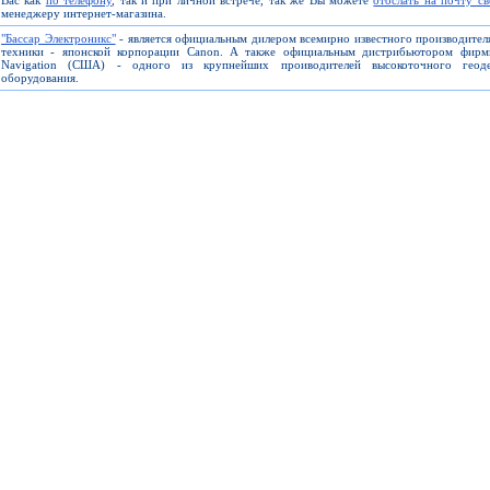
Вас как
по телефону
, так и при личной встрече, так же Вы можете
отослать на почту с
менеджеру интернет-магазина.
"Бассар Электроникс"
- является официальным дилером всемирно известного производите
техники - японской корпорации Canon. А также официальным дистрибьютором фирм
Navigation (США) - одного из крупнейших проиводителей высокоточного геоде
оборудования.