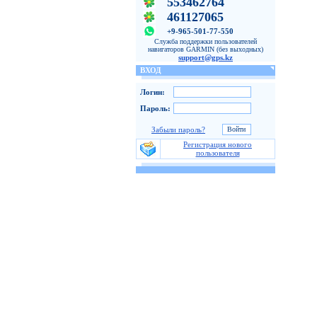
553462764
461127065
+9-965-501-77-550
Служба поддержки пользователей
навигаторов GARMIN (без выходных)
support@gps.kz
ВХОД
Логин:
Пароль:
Забыли пароль?
Регистрация нового
пользователя