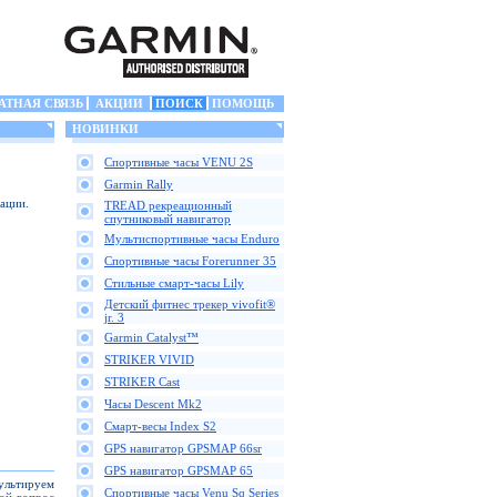
АТНАЯ СВЯЗЬ
АКЦИИ
ПОИСК
ПОМОЩЬ
НОВИНКИ
Спортивные часы VENU 2S
Garmin Rally
ации.
TREAD рекреационный
спутниковый навигатор
Мультиспортивные часы Enduro
Спортивные часы Forerunner 35
Стильные смарт-часы Lily
Детский фитнес трекер vivofit®
jr. 3
Garmin Catalyst™
STRIKER VIVID
STRIKER Cast
Часы Descent Mk2
Смарт-весы Index S2
GPS навигатор GPSMAP 66sr
GPS навигатор GPSMAP 65
сультируем
Спортивные часы Venu Sq Series