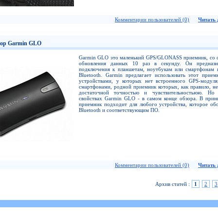
Комментарии пользователей (0)
Читать д
ор Garmin GLO
Garmin GLO это маленький GPS/GLONASS приемник, со 
обновления данных 10 раз в секунду. Он предназн
подключения к планшетам, ноутбукам или смартфонам 
Bluetooth. Garmin предлагает использовать этот прием
устройствами, у которых нет встроенного GPS-модуля
смартфонами, родной приемник которых, как правило, не
достаточной точностью и чувствительностьюю. Но
свойствах Garmin GLO - в самом конце обзора. В прин
приемник подходит для любого устройства, которое об
Bluetooth и соответствующим ПО.
Комментарии пользователей (0)
Читать д
Архив статей :
1
2
3