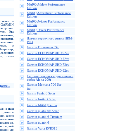
MARQ Athlete Performance
Edition
MARQ Adventurer Performance
Edition
N знают о
MARQ Aviator Performance
в GARMIN
Edition
астровых
MARQ Driver Performance
атам. Эта
Edition
рисованы,
Датчик сердечного ритма HRM-
овщиками.
PRO
различных
тами, с
Garmin Forerunner 745
Например,
аселённых
Garmin ECHOMAP UHD 92sv
м, такая
Garmin ECHOMAP UHD 72sv
Garmin ECHOMAP UHD 72cv
Garmin ECHOMAP UHD 62cv
Cистема трекинга и дрессировки
собак Alpha 200i
Garmin Montana 700 Ser
алее...
ies
Garmn Fenix 6 Solar
Garmin Instinct Solar
Garmin MARQ Golfer
шли в наш
Garmin quatix 6x Solar
о разнице
но, зачем
Garmin quatix 6 Titanium
меньшими
игаторов,
Garmin quatix 6
на первый
Garmin Varia RVR315
одящий до