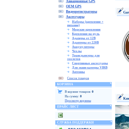
Авиационные GPS
OEM GPS
Видеорегистраторы
Gar
Аксессуары
Наборы (крепление +
питание)
Морские крепления
Крепления на руль
Адаперы от 12В
Адаптеры от 220В
Аккумуляторы
Чехлы
Трансдьюсеры для
эхолотов
Спортивные аксессуары
Для экшн-камеры VIRB
Антенны
Список товаров
КОРЗИНА
В корзине товаров:
0
На сумму:
0
Как
Просмотр корзины
ПРАЙС ЛИСТ
СЛУЖБА ПОДДЕРЖКИ