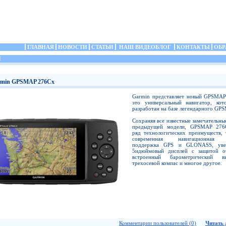
ГЛАВНАЯ
НОВОСТИ
СТАТЬИ
НАШ ВИДЕОБЛОГ
КОНТАКТЫ
ОБР
И
rmin GPSMAP 276Cx
Garmin представляет новый GPSMA
это универсальный навигатор, ко
разработан на базе легендарного GP
Сохраняя все известные замечательны
предыдущей модели, GPSMAP 276
ряд технологических преимуществ, 
современная навигационная с
поддержка GPS и GLONASS, уве
5идюймовый дисплей с защитой от
встроенный барометрический вы
трехосевой компас и многое другое.
Комментарии пользователей (0)
Читать д