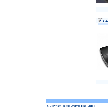
Обз
© Copyright "Бассар Электроникс Алатоо"