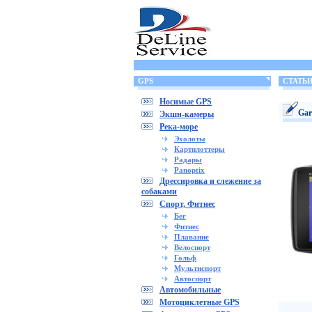
GPS
СТАТЬ
Носимые GPS
Ga
Экшн-камеры
Река-море
Эхолоты
Картплоттеры
Радары
Panoptix
Дрессировка и слежение за
собаками
Спорт, Фитнес
Бег
Фитнес
Плавание
Велоспорт
Гольф
Мультиспорт
Автоспорт
Автомобильные
Мотоциклетные GPS