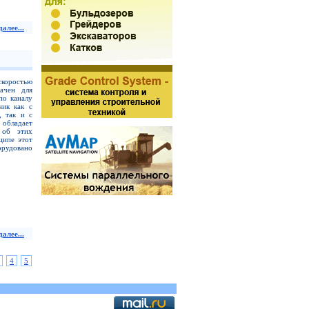
алее...
скоростью
ачен для
по каналу
ник как с
, так и с
 обладает
 об этих
ципе этот
орудовано
алее...
4
5