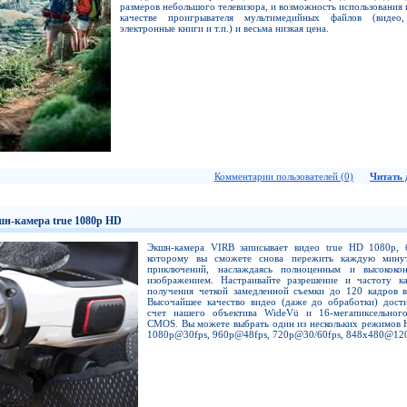
размеров небольшого телевизора, и возможность использования 
качестве проигрывателя мультимедийных файлов (видео,
электронные книги и т.п.) и весьма низкая цена.
Комментарии пользователей (0)
Читать д
н-камера true 1080p HD
Экшн-камера VIRB записывает видео true HD 1080p, 
которому вы сможете снова пережить каждую мину
приключений, наслаждаясь полноценным и высококон
изображением. Настраивайте разрешение и частоту к
получения четкой замедленной съемки до 120 кадров в
Высочайшее качество видео (даже до обработки) дости
счет нашего объектива WideVü и 16-мегапиксельног
CMOS. Вы можете выбрать один из нескольких режимов 
1080p@30fps, 960p@48fps, 720p@30/60fps, 848x480@120