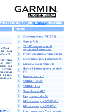
АТНАЯ СВЯЗЬ
АКЦИИ
ПОИСК
ПОМОЩЬ
НОВИНКИ
Спортивные часы VENU 2S
Garmin Rally
TREAD рекреационный
P 276Cx –
спутниковый навигатор
торый был
SMAP 276.
Мультиспортивные часы Enduro
Спортивные часы Forerunner 35
е качества
Cx имеет
Стильные смарт-часы Lily
таких как
Детский фитнес трекер vivofit®
истема,
jr. 3
личенный
 бликов,
Garmin Catalyst™
сотомер,
STRIKER VIVID
STRIKER Cast
Часы Descent Mk2
Смарт-весы Index S2
GPS навигатор GPSMAP 66sr
GPS навигатор GPSMAP 65
алее...
Спортивные часы Venu Sq Series