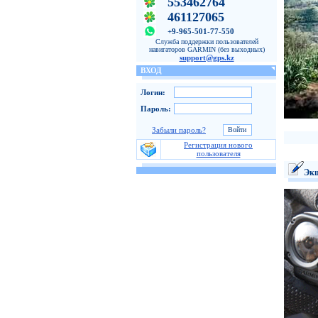
553462764
461127065
+9-965-501-77-550
Служба поддержки пользователей
навигаторов GARMIN (без выходных)
support@gps.kz
ВХОД
Логин:
Пароль:
Забыли пароль?
Регистрация нового
пользователя
Экш