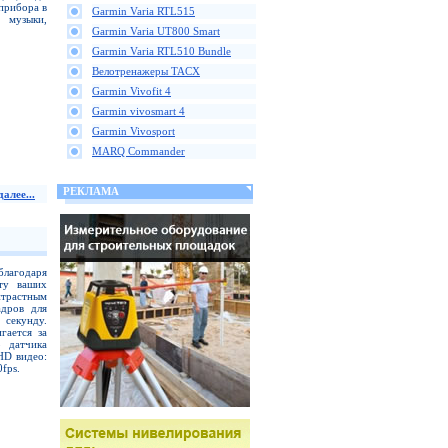
прибора в
Garmin Varia RTL515
 музыки,
Garmin Varia UT800 Smart
Garmin Varia RTL510 Bundle
Велотренажеры TACX
Garmin Vivofit 4
Garmin vivosmart 4
Garmin Vivosport
MARQ Commander
РЕКЛАМА
алее...
благодаря
ту ваших
трастным
адров для
 секунду.
гается за
о датчика
HD видео:
fps.