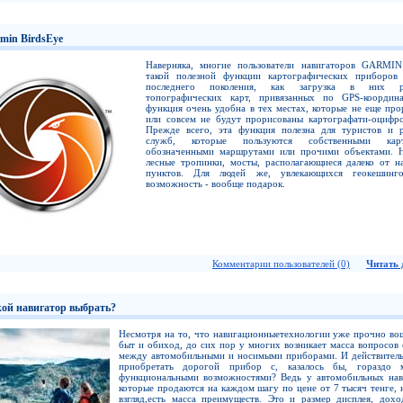
min BirdsEye
Наверняка, многие пользователи навигаторов GARMI
такой полезной функции картографических приборо
последнего поколения, как загрузка в них р
топографических карт, привязанных по GPS-координ
функция очень удобна в тех местах, которые не еще про
или совсем не будут прорисованы картографати-оцифр
Прежде всего, эта функция полезна для туристов и 
служб, которые пользуются собственными кар
обозначенными маршрутами или прочими объектами. 
лесные тропинки, мосты, располагающиеся далеко от н
пунктов. Для людей же, увлекающихся геокешинго
возможность - вообще подарок.
Комментарии пользователей (0)
Читать д
ой навигатор выбрать?
Несмотря на то, что навигационныетехнологии уже прочно во
быт и обиход, до сих пор у многих возникает масса вопросов 
между автомобильными и носимыми приборами. И действитель
приобретать дорогой прибор с, казалось бы, гораздо 
функциональными возможностями? Ведь у автомобильных нав
которые продаются на каждом шагу по цене от 7 тысяч тенге, 
взгляд,есть масса преимуществ. Это и размер дисплея, дох