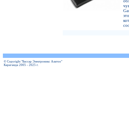
о
чу
Ga
эт
к
со
© Copyright "Бассар Электроникс Алатоо"
Караганда 2005 - 2025 г.