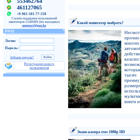
553462764
461127065
+9-965-501-77-550
Служба поддержки пользователей
навигаторов GARMIN (без выходных)
Какой навигатор выбрать?
support@gps.kz
ВХОД
Несмот
прочно
Логин:
многих
Пароль:
автом
действ
Забыли пароль?
казало
Регистрация нового
возмож
пользователя
которы
тысяч
преиму
размер
исполь
мульти
книги и
Экшн-камера true 1080p HD