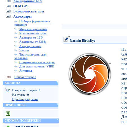
Авиационные GPS
OEM GPS
Видеорегистраторы
Аксессуары
Наборы (крепление +
питание)
Морские крепления
Крепления на руль
Адаперы от 12В
Garmin BirdsEye
Адаптеры от 220В
Аккумуляторы
На
Чехлы
GA
Трансдьюсеры для
эхолотов
ка
Спортивные аксессуары
по
Для экшн-камеры VIRB
то
Антенны
ко
Список товаров
ме
не
КОРЗИНА
оц
В корзине товаров:
0
по
На сумму:
0
по
Просмотр корзины
об
ПРАЙС ЛИСТ
об
ра
Дл
СЛУЖБА ПОДДЕРЖКИ
во