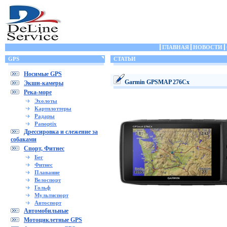
ГЛАВНАЯ
НОВОСТИ
GPS
СТАТЬИ
Носимые GPS
Garmin GPSMAP 276Cx
Экшн-камеры
Река-море
Эхолоты
Картплоттеры
Радары
Panoptix
Дрессировка и слежение за
собаками
Спорт, Фитнес
Бег
Фитнес
Плавание
Велоспорт
Гольф
Мультиспорт
Автоспорт
Автомобильные
Мотоциклетные GPS