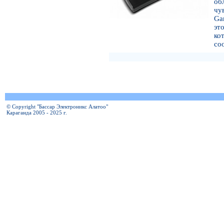
о
чу
Ga
эт
к
со
© Copyright "Бассар Электроникс Алатоо"
Караганда 2005 - 2025 г.