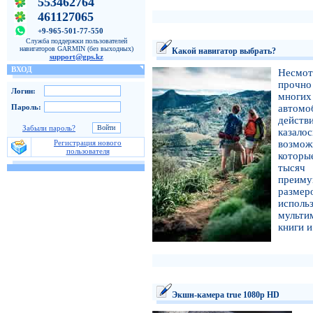
553462764
461127065
+9-965-501-77-550
Служба поддержки пользователей
навигаторов GARMIN (без выходных)
Какой навигатор выбрать?
support@gps.kz
ВХОД
Несмот
прочно
Логин:
многих
Пароль:
автом
действ
Забыли пароль?
казало
Регистрация нового
возмож
пользователя
которы
тысяч
преиму
размер
исполь
мульти
книги и
Экшн-камера true 1080p HD