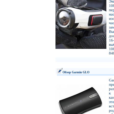
Эк
10
пе
на
из
ча
за
Вы
до
16
вы
10
84
Обзор Garmin GLO
Ga
пр
ра
к 
ка
эт
вс
ро