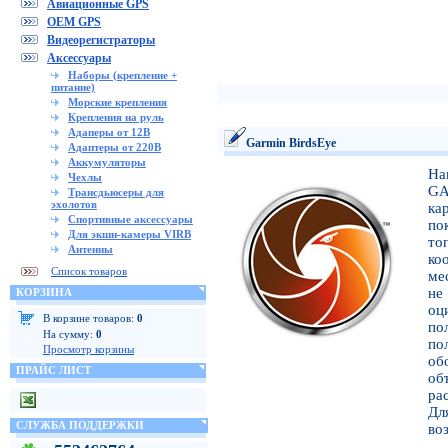
Авиационные GPS
OEM GPS
Видеорегистраторы
Аксессуары
Наборы (крепление +
питание)
Морские крепления
Крепления на руль
Адаперы от 12В
Garmin BirdsEye
Адаптеры от 220В
Аккумуляторы
На
Чехлы
GA
Трансдьюсеры для
эхолотов
ка
Спортивные аксессуары
по
Для экшн-камеры VIRB
то
Антенны
ко
Список товаров
ме
не
КОРЗИНА
оц
В корзине товаров:
0
по
На сумму:
0
по
Просмотр корзины
об
ПРАЙС ЛИСТ
об
ра
Дл
СЛУЖБА ПОДДЕРЖКИ
во