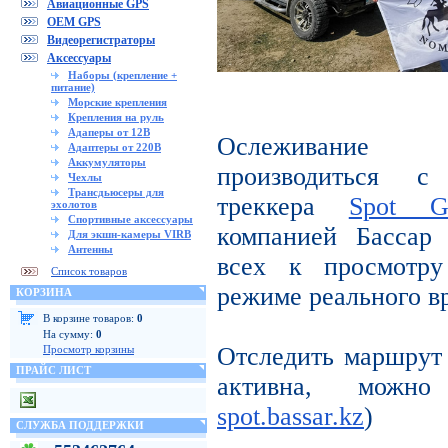
Авиационные GPS
OEM GPS
Видеорегистраторы
Аксессуары
Наборы (крепление +
питание)
Морские крепления
Крепления на руль
Адаперы от 12В
Ослеживание 
Адаптеры от 220В
Аккумуляторы
производиться с
Чехлы
Трансдьюсеры для
треккера
Spot 
эхолотов
Спортивные аксессуары
компанией Бассар
Для экшн-камеры VIRB
Антенны
всех к просмотру
Список товаров
режиме реального в
КОРЗИНА
В корзине товаров:
0
На сумму:
0
Отследить маршру
Просмотр корзины
ПРАЙС ЛИСТ
активна, можн
spot.bassar.kz
)
СЛУЖБА ПОДДЕРЖКИ