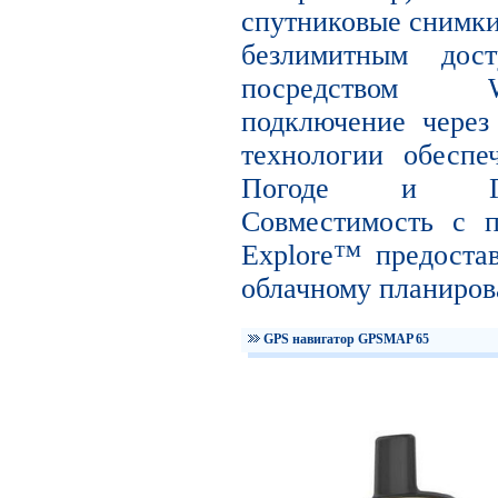
спутниковые снимки 
безлимитным дос
посредством W
подключение чер
технологии обесп
Погоде и Гео
Совместимость с 
Explore™ предоста
облачному планиро
GPS навигатор GPSMAP 65