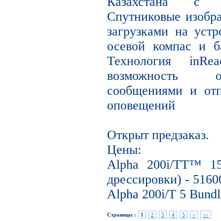
Казахстана с о
Спутниковые изобр
загрузками на устр
осевой компас и б
Технология inR
возможность о
сообщениями и от
оповещений
Открыт предзаказ.
Цены:
Alpha 200i/TT™ 1
дрессировки) - 5160
Alpha 200i/T 5 Bundl
Страницы :
1
2
3
4
5
>
>>