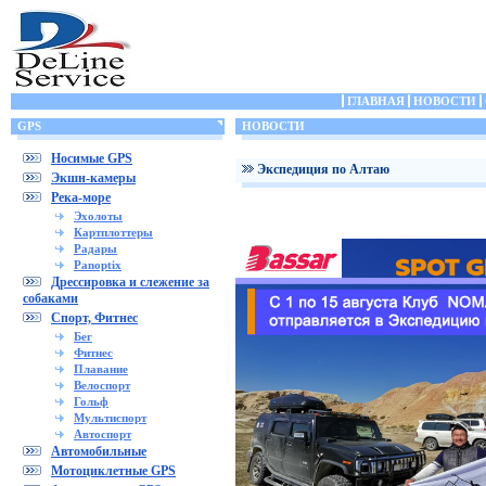
ГЛАВНАЯ
НОВОСТИ
GPS
НОВОСТИ
Носимые GPS
Экспедиция по Алтаю
Экшн-камеры
Река-море
Эхолоты
Картплоттеры
Радары
Panoptix
Дрессировка и слежение за
собаками
Спорт, Фитнес
Бег
Фитнес
Плавание
Велоспорт
Гольф
Мультиспорт
Автоспорт
Автомобильные
Мотоциклетные GPS