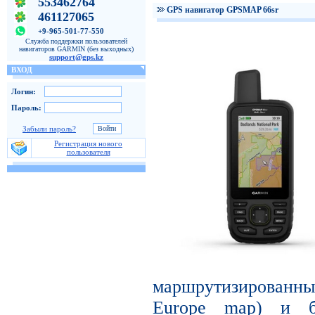
553462764
GPS навигатор GPSMAP 66sr
461127065
+9-965-501-77-550
Служба поддержки пользователей
навигаторов GARMIN (без выходных)
support@gps.kz
ВХОД
Логин:
Пароль:
Забыли пароль?
Регистрация нового
пользователя
маршрутизированн
Europe map) и б