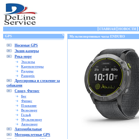
ГЛАВНАЯ
НОВОСТИ
GPS
Мультиспортивные часы ENDURO
Носимые GPS
Экшн-камеры
Река-море
Эхолоты
Картплоттеры
Радары
Panoptix
Дрессировка и слежение за
собаками
Спорт, Фитнес
Бег
Фитнес
Плавание
Велоспорт
Гольф
Мультиспорт
Автоспорт
Автомобильные
Мотоциклетные GPS