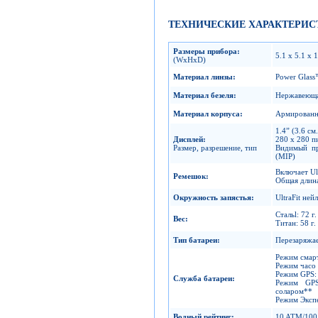
ТЕХНИЧЕСКИЕ ХАРАКТЕРИС
Размеры прибора
:
5.1 x 5.1 x 1
(WxHxD)
Материал линзы
:
Power Glas
Материал безеля
:
Нержавеюща
Материал корпуса
:
Армированн
1.4” (3.6 см
Дисплей
:
280 x 280 п
Размер, разрешение, тип
Видимый пр
(MIP)
Включает Ul
Ремешок
:
Общая длина
Окружность запястья
:
UltraFit ней
Стальl: 72 г.
Вес
:
Титан: 58 г.
Тип батареи
:
Перезаряжае
Режим смарт
Режим часо 
Режим GPS: 
Служба батареи
:
Режим GPS
соларом**
Режим Экспе
Водный рейтинг
:
10 ATM/100