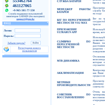
553462764
СЛУЖБА БАТАРЕИ
часов с за
461127065
Просматр
МЕНЕДЖЕР РАБОТЫ
+9-965-501-77-550
службу ба
БАТАРЕИ
на ходу
Служба поддержки пользователей
навигаторов GARMIN (без выходных)
Бег по т
support@gps.kz
БЕГ ПО ПЕРЕСЕЧЕННОЙ
сосудисто
МЕСТНОСТИ
VO2 MAX
ВХОД
трассы
ПРИЛОЖЕНИЕ
Используйт
Логин:
ULTRARUN APP
время, ко
Пароль:
Использу
позволяет
CLIMBPRO
ПО
Забыли пароль?
Ваших те
ПЕРЕСЕЧЕННОЙ
расстоян
МЕСТНОСТИ
Регистрация нового
разделов
пользователя
осведомле
Отслежив
велосипедо
MTB
ДИНАМИКА
которые о
спускаетес
Контролир
АККЛИМАТИЗАЦИЯ
как Ваше
среды и и
Просмотр 
МЕТРИКИ
динамику
ПРОИЗВОДИТЕЛЬНОСТИ
советы по
Очень ва
СОВЕТНИК ПО
тренировк
ВОССТАНОВЛЕНИЮ
восстанов
очередным