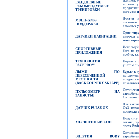
Для получ
ЕЖЕДНЕВНЫЕ
и ваш ур
РЕКОМЕНДУЕМЫЕ
предложен
ТРЕНИРОВКИ
нагрузки и
Доступ к
MULTI-GNSS
системам
ПОДДЕРЖКА
сложных у
Ориентиру
ДАТЧИКИ НАВИГАЦИИ
включая в
мониторин
Используй
СПОРТИВНЫЕ
бега по тр
ПРИЛОЖЕНИЯ
гребли, ка
ТЕХНОЛОГИЯ
Первая в 
PACEPRO™
учетом оц
ЛЫЖИ ПО
Будьте в к
ПЕРЕСЕЧЕННОЙ
приложени
МЕСТНОСТИ
предоста
(BACKCOUNTRY SKI APP)
показывает
Оптически
ПУЛЬСОМЕТР НА
вариабельн
ЗАПЯСТЬЕ
Он также 
Для аккли
ДАТЧИК
PULSE OX
Ox3 испол
насколько
Получите 
УЛУЧШЕННЫЙ СОН
легких, гл
часах End
Оптимизир
ЭНЕРГИЯ
BODY
вариабель