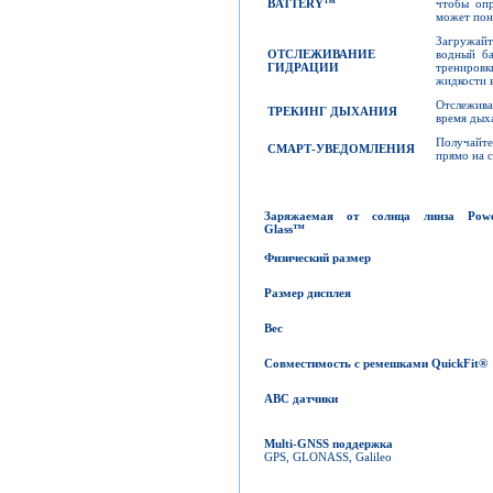
BATTERY™
чтобы опр
может пон
Загружайт
ОТСЛЕЖИВАНИЕ
водный ба
ГИДРАЦИИ
трениров
жидкости 
Отслежива
ТРЕКИНГ ДЫХАНИЯ
время дых
Получайте
СМАРТ-УВЕДОМЛЕНИЯ
прямо на 
Заряжаемая от солнца линза
Pow
Glass
™
Физический размер
Размер дисплея
Вес
Совместимость с ремешками
QuickFit
®
ABC
датчики
Multi-GNSS
поддержка
GPS, GLONASS, Galileo