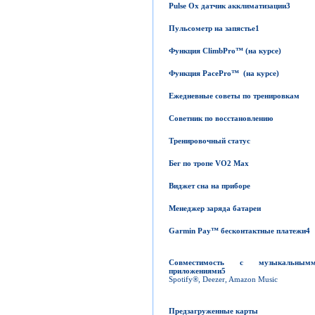
Pulse
Ox
датчик акклиматизации
3
Пульсометр на запястье
1
Функция
ClimbPro
™
(
на курсе
)
Функция
PacePro
™
(
на курсе
)
Ежедневные советы по тренировкам
Советник по восстановлению
Тренировочный статус
Бег по тропе
VO2
Max
Виджет сна на приборе
Менеджер заряда батареи
Garmin
Pay
™
бесконтактные платежи
4
Совместимость с музыкальным
приложениями
5
Spotify®, Deezer, Amazon Music
Предзагруженные карты