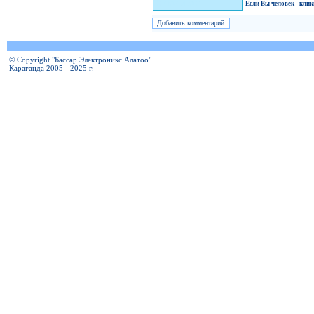
Я человек!
Если Вы человек - кли
© Copyright "Бассар Электроникс Алатоо"
Караганда 2005 - 2025 г.