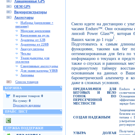
Авиационные GPS
OEM GPS
Видеорегистраторы
Аксессуары
Наборы (крепление +
Смело идите на дистанцию с ул
питание)
часами Enduro™. Они оснащены ф
Морские крепления
линзой Power Glass™, которая б
Крепления на руль
1
Ваших часов до 1 года
.
Адаперы от 12В
Подготовьтесь к самым длинн
Адаптеры от 220В
функциями, такими как бег по
Аккумуляторы
Чехлы
оптимизированная для бега по т
Трансдьюсеры для
информацию о текущих и предсто
эхолотов
также о спусках и равнинных мес
Спортивные аксессуары
продвинутому таймеру восста
Для экшн-камеры VIRB
основанным на данных о Ваше
Антенны
барометрический альтиметр и к
Список товаров
даже в сложных условиях.
КОРЗИНА
ПРЕДНАЗНАЧЕН ДЛЯ
Enduro и
БЕГОВЫХ И ВЕЛО
солнечном
В корзине товаров:
0
ГОНОК ПО
Оснащен
ПЕРЕСЕЧЕННОЙ
эффектив
На сумму:
0
МЕСТНОСТИ
заряде бат
Просмотр корзины
Защищенн
ПРАЙС ЛИСТ
безелем и
СОЗДАН НАДЕЖНЫМ
титана с 
ультратон
регулируе
СЛУЖБА ПОДДЕРЖКИ
Получите д
УЛЬТРА ДОЛГАЯ
режиме сб