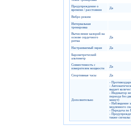
Предупреждение о
Да
времени / расстоянии
Вибро режим
Интервальная
тренировка
Вычисление калорий на
основе сердечного
Да
ритма
Настраиваемый экран
Да
Барометрический
альтиметр
Совместимость с
Да
измерителем мощности
Спортивные часы
Да
- Противоудар
- Автоматическ
выдает количес
- Индикатор не
периода без дв
Дополнительно
минут)
- Наблюдение з
медленного сн
- Передача по 
- Предупрежден
также сигналы 