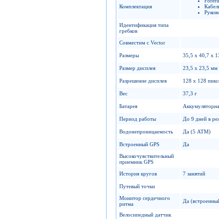
Forer
Комплектация
Кабел
Руков
Идентификация типа
гребков
Совместим с Vector
Размеры
35,5 х 40,7 х 
Размер дисплея
23,5 х 23,5 мм
Разрешение дисплея
128 x 128 пикс
Вес
37,3 г
Батарея
Аккумуляторна
Период работы
До 9 дней в ре
Водонепроницаемость
Да (5 ATM)
Встроенный GPS
Да
Высокочувствительный
приемник GPS
История кругов
7 занятий
Путевый точки
Монитор сердечного
Да (встроенны
ритма
Велосипедный датчик