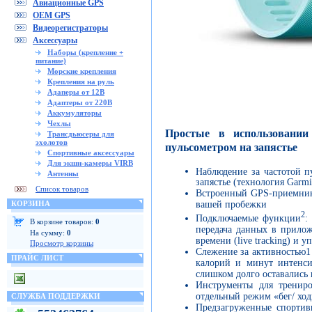
Авиационные GPS
OEM GPS
Видеорегистраторы
Аксессуары
Наборы (крепление +
питание)
Морские крепления
Крепления на руль
Адаперы от 12В
Адаптеры от 220В
Аккумуляторы
Чехлы
Простые в использовани
Трансдьюсеры для
эхолотов
пульсометром на запястье
Спортивные аксессуары
Для экшн-камеры VIRB
Наблюдение за частотой п
Антенны
запястье (технология Garm
Список товаров
Встроенный GPS-приемник 
КОРЗИНА
вашей пробежки
2
Подключаемые функции
:
В корзине товаров:
0
передача данных в прило
На сумму:
0
времени (live tracking) и
Просмотр корзины
Слежение за активностью1 
ПРАЙС ЛИСТ
калорий и минут интенси
слишком долго оставалис
Инструменты для трениро
отдельный режим «бег/ ход
СЛУЖБА ПОДДЕРЖКИ
Предзагруженные спортив