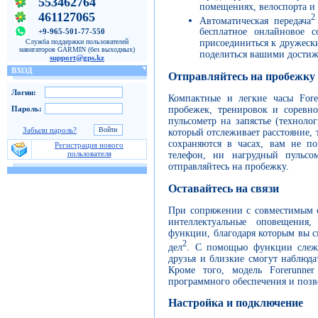
553462764
помещениях, велоспорта и
461127065
2
Автоматическая передача
бесплатное онлайновое 
+9-965-501-77-550
Служба поддержки пользователей
присоединиться к дружеск
навигаторов GARMIN (без выходных)
поделиться вашими достиж
support@gps.kz
ВХОД
Отправляйтесь на пробежку
Логин:
Компактные и легкие часы Fore
Пароль:
пробежек, тренировок и соревно
пульсометр на запястье (техноло
Забыли пароль?
который отслеживает расстояние, 
сохраняются в часах, вам не п
Регистрация нового
пользователя
телефон, ни нагрудный пульсом
отправляйтесь на пробежку.
Оставайтесь на связи
При сопряжении с совместимым с
интеллектуальные оповещения
функции, благодаря которым вы с
2
дел
. С помощью функции слежен
друзья и близкие смогут наблюда
Кроме того, модель Forerunner
программного обеспечения и позв
Настройка и подключение