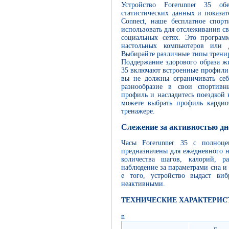
Устройство Forerunner 35 об
статистических данных и показат
Connect, наше бесплатное спор
использовать для отслеживания с
социальных сетях. Это програм
настольных компьютеров или 
Выбирайте различные типы трени
Поддержание здорового образа ж
35 включают встроенные профили 
вы не должны ограничивать себ
разнообразие в свои спортивн
профиль и насладитесь поездкой
можете выбрать профиль кардио
тренажере.
Слежение за активностью дн
Часы Forerunner 35 с полноц
предназначены для ежедневного 
количества шагов, калорий, р
наблюдение за параметрами сна и
е того, устройство выдаст виб
неактивными.
ТЕХНИЧЕСКИЕ ХАРАКТЕРИС
n