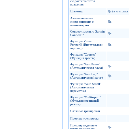
скорости/частоты
вращения
Шагомер
Да (в комплект
Автоматическая
синхронизация с
Да
компьютером
Совместимость с Garmin
Да
Connect™
Функция Virtual
Partner® (Виртуальный
Да
партнер)
Функция "Сourses"
(Функция трассы)
Функция "AutoPause"
Да
(Автоматическая пауза)
Функция "AutoLap"
Да
(Автоматический круг)
Функция "Auto Scroll"
(Автоматическая
перемотка)
Функция "Multi-sport"
(Мультиспортивный
режим)
Сложные тренировки
Простые тренировки
Предупреждение о
Да
темпе тренировки