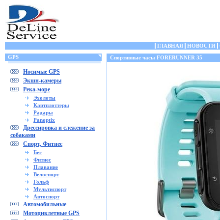
ГЛАВНАЯ
НОВОСТИ
GPS
Спортивные часы FORERUNNER 35
Носимые GPS
Экшн-камеры
Река-море
Эхолоты
Картплоттеры
Радары
Panoptix
Дрессировка и слежение за
собаками
Спорт, Фитнес
Бег
Фитнес
Плавание
Велоспорт
Гольф
Мультиспорт
Автоспорт
Автомобильные
Мотоциклетные GPS