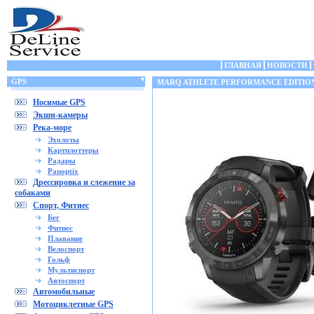
ГЛАВНАЯ
НОВОСТИ
GPS
MARQ ATHLETE PERFORMANCE EDITIO
Носимые GPS
Экшн-камеры
Река-море
Эхолоты
Картплоттеры
Радары
Panoptix
Дрессировка и слежение за
собаками
Спорт, Фитнес
Бег
Фитнес
Плавание
Велоспорт
Гольф
Мультиспорт
Автоспорт
Автомобильные
Мотоциклетные GPS