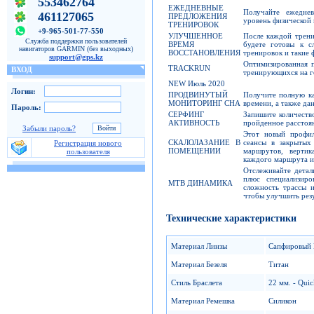
553462764
ЕЖЕДНЕВНЫЕ
Получайте ежедне
461127065
ПРЕДЛОЖЕНИЯ
уровень физической
ТРЕНИРОВОК
+9-965-501-77-550
УЛУЧШЕННОЕ
После каждой трени
Служба поддержки пользователей
ВРЕМЯ
будете готовы к с
навигаторов GARMIN (без выходных)
ВОССТАНОВЛЕНИЯ
тренировок и такие 
support@gps.kz
Оптимизированная п
TRACKRUN
ВХОД
тренирующихся на г
NEW Июль 2020
Логин:
ПРОДВИНУТЫЙ
Получите полную ка
МОНИТОРИНГ СНА
времени, а также да
Пароль:
СЕРФИНГ
Запишите количеств
АКТИВНОСТЬ
пройденное расстоя
Забыли пароль?
Этот новый профил
СКАЛОЛАЗАНИЕ В
сеансы в закрытых 
Регистрация нового
ПОМЕЩЕНИИ
маршрутов, вертик
пользователя
каждого маршрута и
Отслеживайте дета
плюс специализиро
MTB ДИНАМИКА
сложность трассы и
чтобы улучшить рез
Технические характеристики
Материал Линзы
Сапфировый 
Материал Безеля
Титан
Стиль Браслета
22 мм. - Quic
Материал Ремешка
Силикон