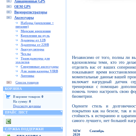
Авиационные GPS
OEM GPS
Видеорегистраторы
Аксессуары
Наборы (крепление +
питание)
Морские крепления
Крепления на руль
Адаперы от 12В
Адаптеры от 220В
Аккумуляторы
Чехлы
Независимо от того, полны ли 
Трансдьюсеры для
вдохновлены теми, кто это дел
эхолотов
Спортивные аксессуары
отделить вас от ваших соперник
Для экшн-камеры VIRB
показывают время восстановлени
Антенны
моментальные данные вашей произ
включает нагрудный датчик с
Список товаров
тренировки с помощью дополни
КОРЗИНА
помочь точно настроить свою ф
биометрии.
В корзине товаров:
0
На сумму:
0
Оцените стиль и долговечнос
Просмотр корзины
покрытию как на безеле, так и н
ПРАЙС ЛИСТ
стойкость к истиранию и царапин
самого лучшего, нет большей нагр
СЛУЖБА ПОДДЕРЖКИ
NEW
Сентябрь
2020