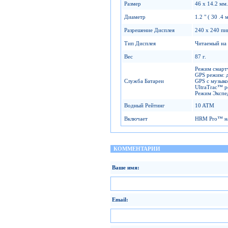
Размер
46 x 14.2 мм.
Диаметр
1.2 " ( 30 .4 
Разрешение Дисплея
240 x 240 пи
Тип Дисплея
Читаемый на 
Вес
87 г.
Режим смартч
GPS режим: д
Служба Батареи
GPS с музыко
UltraTrac™ р
Режим Экспе
Водный Рейтинг
10 ATM
Включает
HRM Pro™ на
КОММЕНТАРИИ
Ваше имя:
Email: