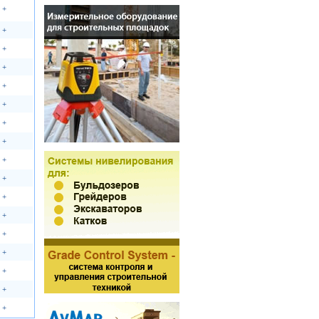
+
+
+
+
+
+
+
+
+
+
+
+
+
+
+
+
+