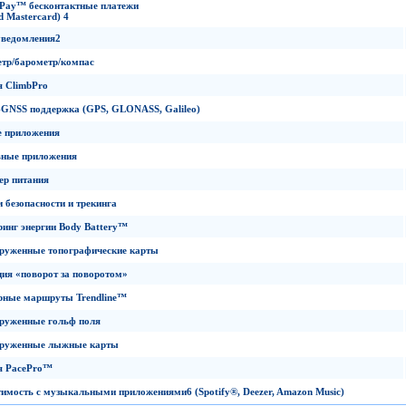
Pay
™
бесконтактные платежи
d Mastercard)
4
уведомления
2
етр
/
барометр
/
компас
я
ClimbPro
-GNSS
поддержка
(GPS,
GLONASS,
Galileo)
 приложения
вные приложения
ер питания
 безопасности и трекинга
инг энергии
Body Battery
™
руженные топографические карты
ия «поворот за поворотом»
рные маршруты
Trendline
™
руженные гольф поля
груженные лыжные карты
я
PacePro
™
тимость с музыкальными приложениями
6
(Spotify
®
,
Deezer,
Amazon
Music)