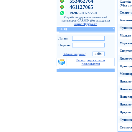
553462764
Garmin
(Visa
an
461127065
Смарт-
+9-965-501-77-550
Служба поддержки пользователей
Альтим
навигаторов GARMIN (без выходных)
support@gps.kz
Функци
ВХОД
Мульти
Логин:
Морские
Пароль:
Спорти
Забыли пароль?
Диспетч
Регистрация нового
пользователя
Функции
Монитор
Предзаг
Навигац
Популя
Предзаг
Предза
Функци
Совмес