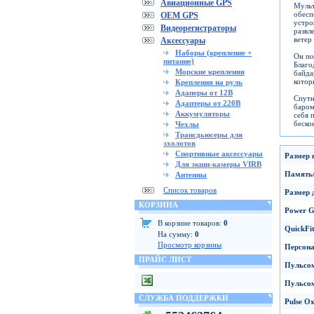
Авиационные GPS
Муль
обесп
OEM GPS
устро
Видеорегистраторы
развл
ветер
Аксессуары
Наборы (крепление +
Он по
питание)
Благо
Морские крепления
байда
котор
Крепления на руль
Адаперы от 12В
Спут
Адаптеры от 220В
баром
Аккумуляторы
себя 
беско
Чехлы
Трансдьюсеры для
эхолотов
Спортивные аксессуары
Размер 
Для экшн-камеры VIRB
Память
Антенны
Список товаров
Размер 
КОРЗИНА
Power G
В корзине товаров:
0
QuickFi
На сумму:
0
Просмотр корзины
Персона
ПРАЙС ЛИСТ
Пульсом
Пульсом
СЛУЖБА ПОДДЕРЖКИ
Pulse O