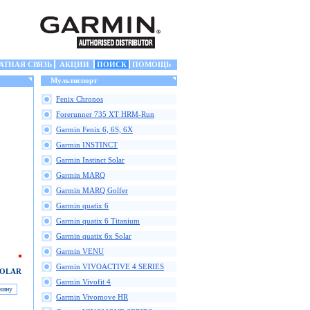
АТНАЯ СВЯЗЬ
АКЦИИ
ПОИСК
ПОМОЩЬ
Мультиспорт
Fenix Chronos
Forerunner 735 XT HRM-Run
Garmin Fenix 6, 6S, 6X
Garmin INSTINCT
Garmin Instinct Solar
Garmin MARQ
Garmin MARQ Golfer
Garmin quatix 6
Garmin quatix 6 Titanium
Garmin quatix 6x Solar
Garmin VENU
Garmin VIVOACTIVE 4 SERIES
SOLAR
Garmin Vivofit 4
Garmin Vivomove HR