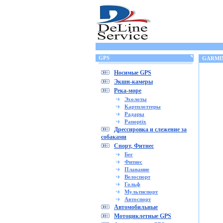
GPS
GARMIN
Носимые GPS
Экшн-камеры
Река-море
Эхолоты
Картплоттеры
Радары
Panoptix
Дрессировка и слежение за
собаками
Спорт, Фитнес
Бег
Фитнес
Плавание
Велоспорт
Гольф
Мультиспорт
Автоспорт
Автомобильные
Мотоциклетные GPS