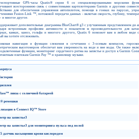
тиспортивные GPS-часы Quatix® серии 6 со специализированными морскими фун
ечивают всестороннюю связь с совместимыми картплоттерами Garmin и другими совмес
йствами для обеспечения управления автопилотом, помощи в гонках на парусах, упра
ечениями Fusion-Link ™, потоковой передачи данных - включая скорость, глубину, темпера
 - и многое другое.
ддерживает дополнительные диаграммы BlueChart® g3 с улучшенным представлением ди а
даря встроенным профилям активности и показателя м производительности для ката
рках, каяках, каноэ, гольфа и многого другого, Quatix 6 поможет вам в любом виде с
ый вы хотите отслеживать.
никовая навигация и функции слежения в сочетании с 3-осевым компасом, гироск
етрическим высотомером обеспечат вам уверенность на воде и вне воды. Он также вклю
подключенные функции, мониторинг сердечного ритма на запястье и доступ к Garmin Conn
нтактным платежам Garmin Pay ™ и хранилищу музыки.
корпуса
/
история
дисплея
lass
™
линза с солнечной батареей
t
®
ремешки
лизация в
Connect
IQ
™
Store
етр на запястье
3
етр на запястье
3
для мониторинга пульса под волой
x
5
датчик насыщения крови кислородом