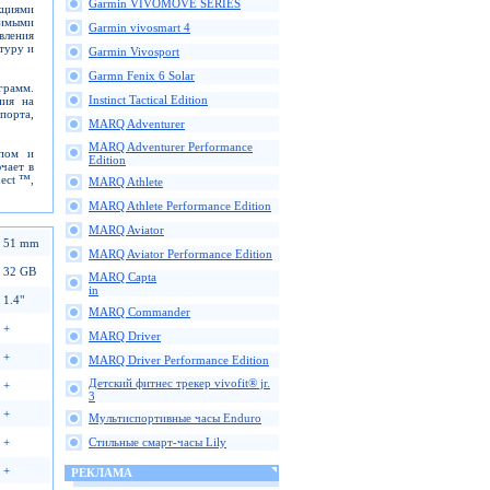
Garmin VIVOMOVE SERIES
кциями
тимыми
Garmin vivosmart 4
вления
туру и
Garmin Vivosport
Garmn Fenix 6 Solar
грамм.
Instinct Tactical Edition
ния на
порта,
MARQ Adventurer
MARQ Adventurer Performance
опом и
Edition
чает в
ect ™,
MARQ Athlete
MARQ Athlete Performance Edition
MARQ Aviator
51 mm
MARQ Aviator Performance Edition
32 GB
MARQ Capta
in
1.4"
MARQ Commander
+
MARQ Driver
+
MARQ Driver Performance Edition
Детский фитнес трекер vivofit® jr.
+
3
+
Мультиспортивные часы Enduro
+
Стильные смарт-часы Lily
+
РЕКЛАМА