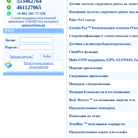
553462764
Датчик частоты
сердечного ритма на запяс
461127065
Измерение частоты сердечного ритма под в
+9-965-501-77-550
Служба поддержки пользователей
Pulse
Ox
5
сенсор
навигаторов GARMIN (без выходных)
support@gps.kz
Garmin
Pay
™
бесконтактные платежи
(Vis
ВХОД
Смортнотификации
(с совместимыми устро
Логин:
Датчики альтиметра/барометра/компас
Пароль:
ClimbPro
функция
Забыли пароль?
Multi-GNSS
поддержка
(GPS
,
GLONASS,
Ga
Регистрация нового
пользователя
Морские
приложения
Спортивные приложения
Менеджер электропитания
Функции
безопасности и отслеживания
Body Battery
™
отслеживание энергии тела
Предзагруженные
топокарты
Навигация на точку
Trendline
™
популярные маршруты
Предзагруженные
карты
для гольфа