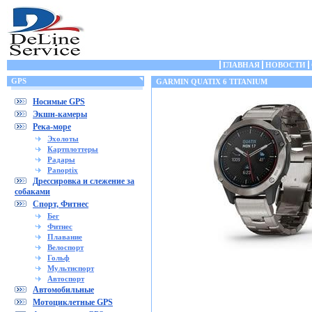
ГЛАВНАЯ
НОВОСТИ
GPS
GARMIN QUATIX 6 TITANIUM
Носимые GPS
Экшн-камеры
Река-море
Эхолоты
Картплоттеры
Радары
Panoptix
Дрессировка и слежение за
собаками
Спорт, Фитнес
Бег
Фитнес
Плавание
Велоспорт
Гольф
Мультиспорт
Автоспорт
Автомобильные
Мотоциклетные GPS