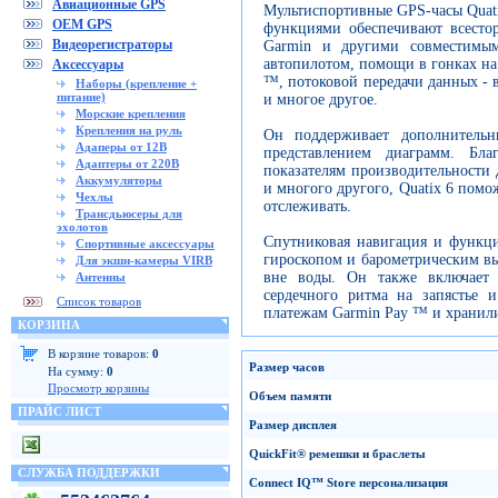
Авиационные GPS
Мультиспортивные GPS-часы Quat
OEM GPS
функциями обеспечивают всесто
Видеорегистраторы
Garmin и другими совместимым
автопилотом, помощи в гонках на
Аксессуары
™, потоковой передачи данных - в
Наборы (крепление +
питание)
и многое другое.
Морские крепления
Крепления на руль
Он поддерживает дополнитель
Адаперы от 12В
представлением диаграмм. Бл
Адаптеры от 220В
показателям производительности д
Аккумуляторы
и многого другого, Quatix 6 помо
Чехлы
отслеживать.
Трансдьюсеры для
эхолотов
Спутниковая навигация и функци
Спортивные аксессуары
гироскопом и барометрическим вы
Для экшн-камеры VIRB
вне воды. Он также включает
Антенны
сердечного ритма на запястье 
Список товаров
платежам Garmin Pay ™ и хранил
КОРЗИНА
В корзине товаров:
0
Размер
часов
На сумму:
0
Просмотр корзины
Объем памяти
ПРАЙС ЛИСТ
Размер дисплея
QuickFit
®
ремешки
и браслеты
СЛУЖБА ПОДДЕРЖКИ
Connect
IQ
™
Store
персонализация