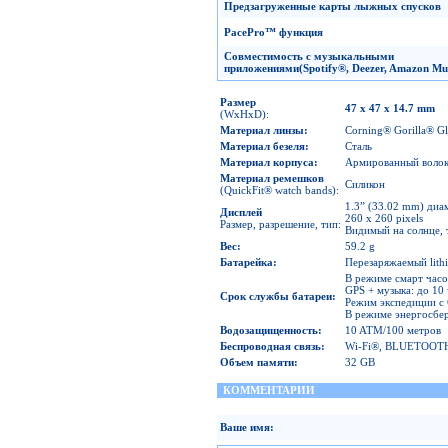
Предзагруженные
карты лыжных спусков
PacePro
™
функция
Совместимость с музыкальными
приложениями
(Spotify
®
,
Deezer,
Amazon
Mus
Размер
47 x 47 x 14.7 mm
(WxHxD):
Материал линзы
:
Corning® Gorilla® Gl
Материал
безеля
:
Сталь
Материал
корпуса
:
Армированный волок
Материал ремешков
Силикон
(QuickFit® watch bands):
1.3” (33.02 mm) диа
Дисплей
260 x 260 pixels
Размер, разрешение, тип:
Видимый на солнце, 
Вес
:
59.2 g
Батарейка
:
Перезаряжаемый lith
В режиме смарт часов
GPS + музыка: до 10 
Срок службы батареи
:
Режим экспедиции с 
В режиме энергосбер
Водозащищенность
:
10 ATM/100 метров
Беспроводная связь
:
Wi-Fi®, BLUETOOT
Объем
памяти
:
32 GB
КОММЕНТАРИИ
Ваше имя: