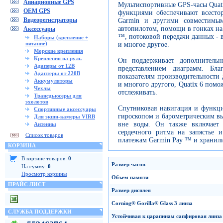
Авиационные GPS
Мультиспортивные GPS-часы Quat
OEM GPS
функциями обеспечивают всесто
Видеорегистраторы
Garmin и другими совместимым
автопилотом, помощи в гонках на
Аксессуары
™, потоковой передачи данных - в
Наборы (крепление +
питание)
и многое другое.
Морские крепления
Крепления на руль
Он поддерживает дополнитель
Адаперы от 12В
представлением диаграмм. Бл
Адаптеры от 220В
показателям производительности д
Аккумуляторы
и многого другого, Quatix 6 помо
Чехлы
отслеживать.
Трансдьюсеры для
эхолотов
Спутниковая навигация и функци
Спортивные аксессуары
гироскопом и барометрическим вы
Для экшн-камеры VIRB
вне воды. Он также включает
Антенны
сердечного ритма на запястье 
Список товаров
платежам Garmin Pay ™ и хранил
КОРЗИНА
В корзине товаров:
0
Размер
часов
На сумму:
0
Просмотр корзины
Объем памяти
ПРАЙС ЛИСТ
Размер дисплея
Corning
®
Gorilla
®
Glass
3
линза
СЛУЖБА ПОДДЕРЖКИ
Устойчивая к царапинам сапфировая линза