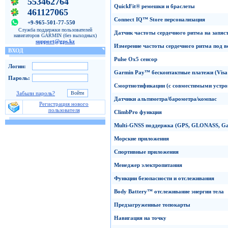
553462764
QuickFit
®
ремешки
и браслеты
461127065
Connect
IQ
™
Store
персонализация
+9-965-501-77-550
Служба поддержки пользователей
Датчик частоты
сердечного ритма на запяс
навигаторов GARMIN (без выходных)
support@gps.kz
Измерение частоты сердечного ритма под в
ВХОД
Pulse
Ox
5
сенсор
Логин:
Garmin
Pay
™
бесконтактные платежи
(Vis
Пароль:
Смортнотификации
(с совместимыми устро
Забыли пароль?
Датчики альтиметра/барометра/компас
Регистрация нового
пользователя
ClimbPro
функция
Multi-GNSS
поддержка
(GPS
,
GLONASS,
Ga
Морские
приложения
Спортивные приложения
Менеджер электропитания
Функции
безопасности и отслеживания
Body Battery
™
отслеживание энергии тела
Предзагруженные
топокарты
Навигация на точку