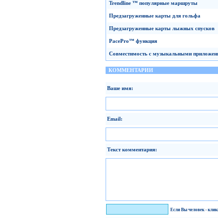
Trendline
™
популярные маршруты
Предзагруженные
карты
для гольфа
Предзагруженные
карты лыжных спусков
PacePro
™
функция
Совместимость с музыкальными приложен
КОММЕНТАРИИ
Ваше имя:
Email:
Текст комментария:
Я человек!
Если Вы человек - кли