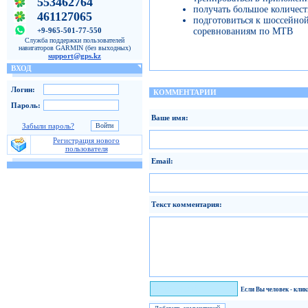
553462764
получать большое количест
461127065
подготовиться к шоссейной
соревнованиям по MTB
+9-965-501-77-550
Служба поддержки пользователей
навигаторов GARMIN (без выходных)
support@gps.kz
ВХОД
Логин:
КОММЕНТАРИИ
Пароль:
Ваше имя:
Забыли пароль?
Регистрация нового
пользователя
Email:
Текст комментария:
Я человек!
Если Вы человек - кли