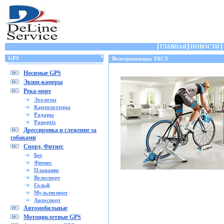
ГЛАВНАЯ
НОВОСТИ
GPS
Велотренажеры TACX
Носимые GPS
Экшн-камеры
Река-море
Эхолоты
Картплоттеры
Радары
Panoptix
Дрессировка и слежение за
собаками
Спорт, Фитнес
Бег
Фитнес
Плавание
Велоспорт
Гольф
Мультиспорт
Автоспорт
Автомобильные
Мотоциклетные GPS