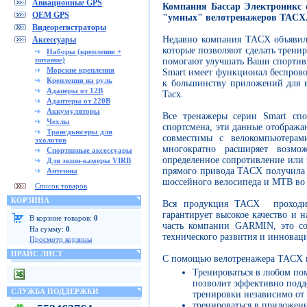
Авиационные GPS
Компания Бассар Электроникс 
OEM GPS
"умных" велотренажеров TACX
Видеорегистраторы
Недавно компания TACX объявил
Аксессуары
которые позволяют сделать трени
Наборы (крепление +
питание)
помогают улучшать Ваши спортивн
Морские крепления
Smart имеет функционал беспрово
Крепления на руль
к большинству приложений для ве
Адаперы от 12В
Tacx.
Адаптеры от 220В
Аккумуляторы
Все тренажеры серии Smart спо
Чехлы
спортсмена, эти данные отображ
Трансдьюсеры для
совместимы с велокомпьютер
эхолотов
многократно расширяет возмож
Спортивные аксессуары
определенное сопротивление или 
Для экшн-камеры VIRB
прямого привода TACX получила 
Антенны
шоссейного велосипеда и MTB во 
Список товаров
КОРЗИНА
Вся продукция TACX проходит
гарантирует высокое качество и 
В корзине товаров:
0
часть компании GARMIN, это со
На сумму:
0
технического развития и инновац
Просмотр корзины
ПРАЙС ЛИСТ
С помощью велотренажера TACX 
Тренироваться в любом пом
позволит эффективно подд
СЛУЖБА ПОДДЕРЖКИ
тренировки независимо от
тренироваться в приложения