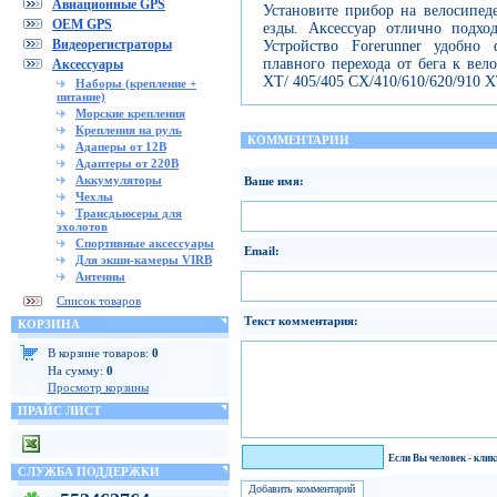
Авиационные GPS
Установите прибор на велосипед
OEM GPS
езды. Аксессуар отлично подхо
Видеорегистраторы
Устройство Forerunner удобно
плавного перехода от бега к вело
Аксессуары
ХТ/ 405/405 СХ/410/610/620/910 Х
Наборы (крепление +
питание)
Морские крепления
Крепления на руль
КОММЕНТАРИИ
Адаперы от 12В
Адаптеры от 220В
Аккумуляторы
Ваше имя:
Чехлы
Трансдьюсеры для
эхолотов
Спортивные аксессуары
Email:
Для экшн-камеры VIRB
Антенны
Список товаров
Текст комментария:
КОРЗИНА
В корзине товаров:
0
На сумму:
0
Просмотр корзины
ПРАЙС ЛИСТ
Я человек!
Если Вы человек - кли
СЛУЖБА ПОДДЕРЖКИ