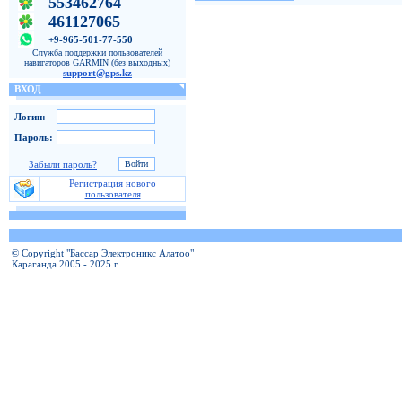
553462764
461127065
+9-965-501-77-550
Служба поддержки пользователей
навигаторов GARMIN (без выходных)
support@gps.kz
ВХОД
Логин:
Пароль:
Забыли пароль?
Регистрация нового
пользователя
© Copyright "Бассар Электроникс Алатоо"
Караганда 2005 - 2025 г.