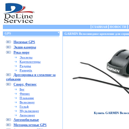
ГЛАВНАЯ
НОВОСТИ
GPS
GARMIN Велосипедное крепление для се
Носимые GPS
Экшн-камеры
Река-море
Эхолоты
Картплоттеры
Радары
Panoptix
Дрессировка и слежение за
собаками
Спорт, Фитнес
Бег
Фитнес
Плавание
Велоспорт
Гольф
Мультиспорт
Купить GARMIN Велос
Автоспорт
Автомобильные
Мотоциклетные GPS