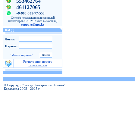
553462764
461127065
+9-965-501-77-550
Служба поддержки пользователей
навигаторов GARMIN (без выходных)
support@gps.kz
ВХОД
Логин:
Пароль:
Забыли пароль?
Регистрация нового
пользователя
© Copyright "Бассар Электроникс Алатоо"
Караганда 2005 - 2025 г.