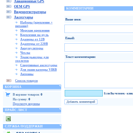
Авиационные GPS
OEM GPS
КОММЕНТАРИИ
Видеорегистраторы
Аксессуары
Ваше имя:
Наборы (крепление +
питание)
Морские крепления
Крепления на руль
Email:
Адаперы от 12В
Адаптеры от 220В
Аккумуляторы
Чехлы
Текст комментария:
Трансдьюсеры для
эхолотов
Спортивные аксессуары
Для экшн-камеры VIRB
Антенны
Список товаров
КОРЗИНА
Я человек!
Если Вы человек - кли
В корзине товаров:
0
На сумму:
0
Просмотр корзины
ПРАЙС ЛИСТ
СЛУЖБА ПОДДЕРЖКИ