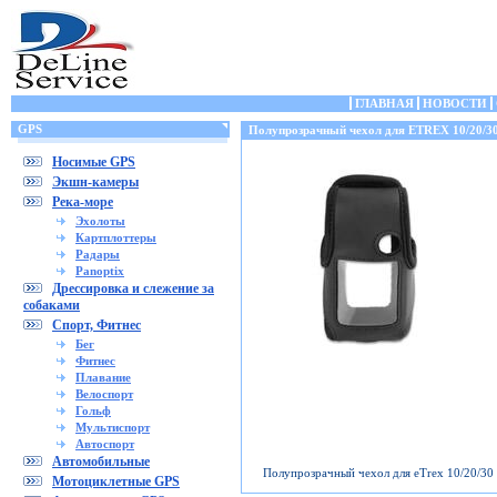
ГЛАВНАЯ
НОВОСТИ
GPS
Полупрозрачный чехол для ETREX 10/20/3
Носимые GPS
Экшн-камеры
Река-море
Эхолоты
Картплоттеры
Радары
Panoptix
Дрессировка и слежение за
собаками
Спорт, Фитнес
Бег
Фитнес
Плавание
Велоспорт
Гольф
Мультиспорт
Автоспорт
Автомобильные
Полупрозрачный чехол для eTrex 10/20/30
Мотоциклетные GPS