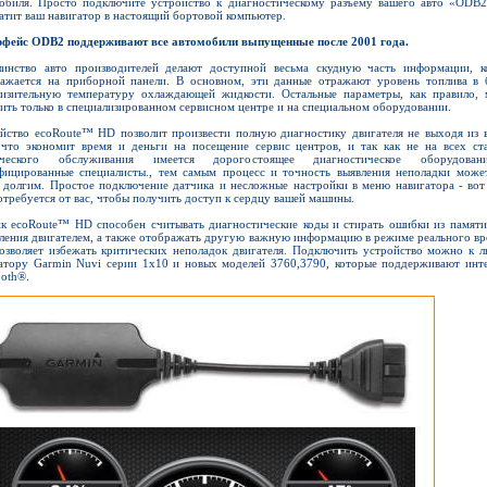
обиля. Просто подключите устройство к диагностическому разъёму вашего авто «ODB2
атит ваш навигатор в настоящий бортовой компьютер.
фейс ODB2 поддерживают все автомобили выпущенные после 2001 года.
инство авто производителей делают доступной весьма скудную часть информации, к
ажается на приборной панели. В основном, эти данные отражают уровень топлива в 
изительную температуру охлаждающей жидкости. Остальные параметры, как правило,
ить только в специализированном сервисном центре и на специальном оборудовании.
йство ecoRoute™ HD позволит произвести полную диагностику двигателя не выходя из 
 что экономит время и деньги на посещение сервис центров, и так как не на всех ст
ического обслуживания имеется дорогостоящее диагностическое оборудова
фицированные специалисты., тем самым процесс и точность выявления неполадки може
 долгим. Простое подключение датчика и несложные настройки в меню навигатора - вот 
отребуется от вас, чтобы получить доступ к сердцу вашей машины.
к ecoRoute™ HD способен считывать диагностические коды и стирать ошибки из памяти
ления двигателем, а также отображать другую важную информацию в режиме реального вр
озволяет избежать критических неполадок двигателя. Подключить устройство можно к 
атору Garmin Nuvi серии 1x10 и новых моделей 3760,3790, которые поддерживают инт
ooth®.