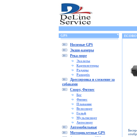
GPS
ECORO
Носимые GPS
Экшн-камеры
Река-море
Эхолоты
Картплоттеры
Радары
Panoptix
Дрессировка и слежение за
собаками
Спорт, Фитнес
Бег
Фитнес
Плавание
Велоспорт
Гольф
Мультиспорт
Автоспорт
Автомобильные
Беспр
Мотоциклетные GPS
отобр