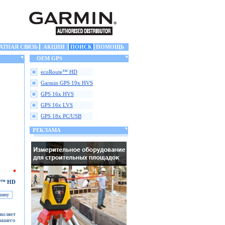
АТНАЯ СВЯЗЬ
АКЦИИ
ПОИСК
ПОМОЩЬ
OEM GPS
ecoRoute™ HD
Garmin GPS 19x HVS
GPS 16x HVS
GPS 16x LVS
GPS 18x PC/USB
РЕКЛАМА
E™ HD
воляет
вашего