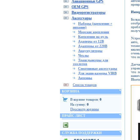
автом
Авиационные GPS
превр
OEM GPS
Интер
Видеорегистраторы
Аксессуары
Больш
отобр
Наборы (крепление +
прибл
питание)
получ
Морские крепления
Крепления на руль
Устро
Адаперы от 12В
авто,
техн
Адаптеры от 220В
квали
Аккумуляторы
очень
Чехлы
что п
Трансдьюсеры для
эхолотов
Датчи
управ
Спортивные аксессуары
что п
Для экшн-камеры VIRB
навиг
Антенны
Bluet
Список товаров
КОРЗИНА
В корзине товаров:
0
На сумму:
0
Просмотр корзины
ПРАЙС ЛИСТ
СЛУЖБА ПОДДЕРЖКИ