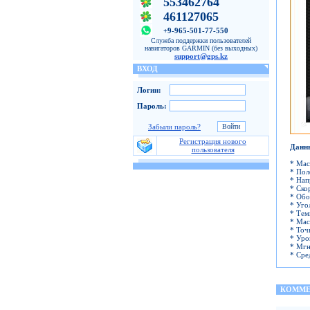
553462764
461127065
+9-965-501-77-550
Служба поддержки пользователей
навигаторов GARMIN (без выходных)
support@gps.kz
ВХОД
Логин:
Пароль:
Забыли пароль?
Регистрация нового
Данн
пользователя
* Мас
* Пол
* Нап
* Ско
* Обо
* Уго
* Тем
* Мас
* Точ
* Уро
* Мгн
* Сре
КОММЕ