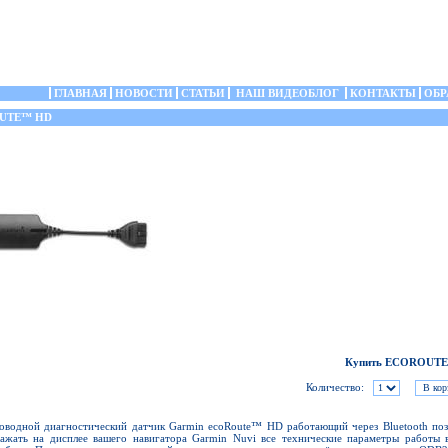
ГЛАВНАЯ
НОВОСТИ
СТАТЬИ
НАШ ВИДЕОБЛОГ
КОНТАКТЫ
ОБР
UTE™ HD
Купить ECOROUT
Количество:
оводной диагностический датчик Garmin ecoRoute™ HD работающий через Bluetooth поз
ажать на дисплее вашего навигатора Garmin Nuvi все технические параметры работы 