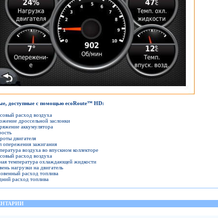
ые, доступные с помощью ecoRoute™ HD:
совый расход воздуха
ожение дроссельной заслонки
ряжение аккумулятора
рость
роты двигателя
л опережения зажигания
пература воздуха во впускном коллекторе
совый расход воздуха
ная температура охлаждающей жидкости
вень нагрузки на двигатель
овенный расход топлива
дний расход топлива
НТАРИИ