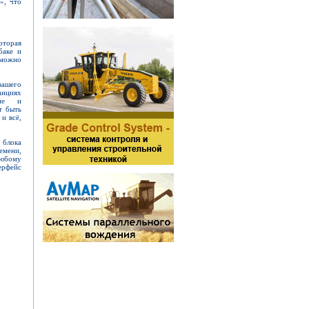
», что
оторая
баке и
 можно
вашего
анциях
ние и
т быть
и всё,
 блока
емени,
любому
ерфейс