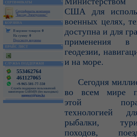
Министерством
СЕРТИФИКАТЫ
США для исполь
Сертификаты компании
"Бассар Электроникс"
военных целях, те
КОРЗИНА
доступна и для гр
В корзине товаров:
0
На сумму:
0
применения в 
Просмотр корзины
ПРАЙС ЛИСТ
геодезии, навигац
и на море.
СЛУЖБА ПОДДЕРЖКИ
553462764
461127065
Сегодня миллио
+9-965-501-77-550
Служба поддержки пользователей
во всем мире п
навигаторов GARMIN (без выходных)
support@gps.kz
этой порази
технологией дл
рыбалки, турис
походов, пое