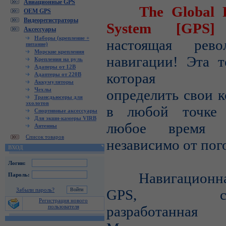
Авиационные GPS
The Global Pos
OEM GPS
Видеорегистраторы
System [GP
Аксессуары
Наборы (крепление +
настоящая рев
питание)
Морские крепления
навигации! Эта т
Крепления на руль
Адаперы от 12В
которая по
Адаптеры от 220В
Аккумуляторы
Чехлы
определить свои 
Трансдьюсеры для
эхолотов
в любой точке 
Спортивные аксессуары
Для экшн-камеры VIRB
любое время 
Антенны
Список товаров
независимо от пог
ВХОД
Логин:
Навигационная
Пароль:
Забыли пароль?
GPS, спец
Регистрация нового
пользователя
разработанная