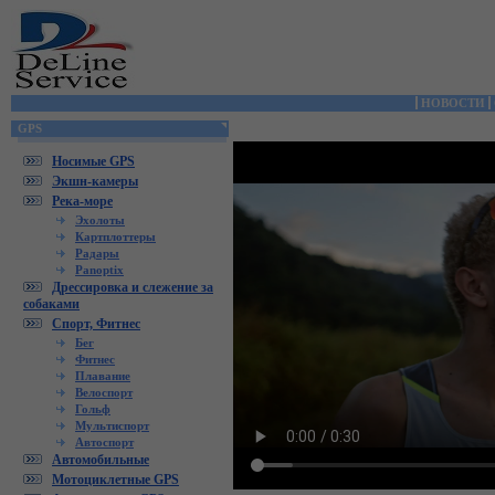
НОВОСТИ
GPS
Носимые GPS
Экшн-камеры
Река-море
Эхолоты
Картплоттеры
Радары
Panoptix
Дрессировка и слежение за
собаками
Спорт, Фитнес
Бег
Фитнес
Плавание
Велоспорт
Гольф
Мультиспорт
Автоспорт
Автомобильные
Мотоциклетные GPS