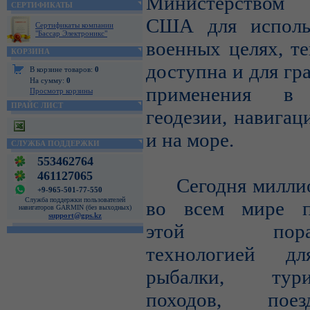
Министерством
СЕРТИФИКАТЫ
США для исполь
Сертификаты компании
"Бассар Электроникс"
военных целях, те
КОРЗИНА
доступна и для гр
В корзине товаров:
0
На сумму:
0
применения в 
Просмотр корзины
ПРАЙС ЛИСТ
геодезии, навигац
и на море.
СЛУЖБА ПОДДЕРЖКИ
553462764
461127065
Сегодня миллио
+9-965-501-77-550
Служба поддержки пользователей
во всем мире п
навигаторов GARMIN (без выходных)
support@gps.kz
этой порази
технологией дл
рыбалки, турис
походов, пое