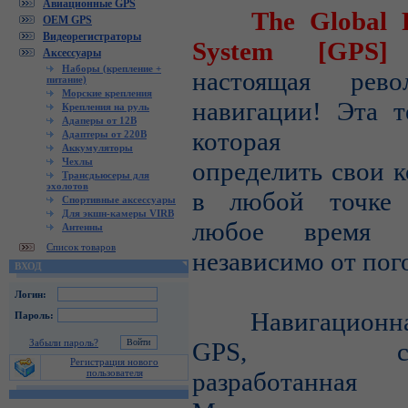
Авиационные GPS
The Global Pos
OEM GPS
Видеорегистраторы
System [GP
Аксессуары
Наборы (крепление +
настоящая рев
питание)
Морские крепления
навигации! Эта т
Крепления на руль
Адаперы от 12В
которая по
Адаптеры от 220В
Аккумуляторы
Чехлы
определить свои 
Трансдьюсеры для
эхолотов
в любой точке 
Спортивные аксессуары
Для экшн-камеры VIRB
любое время 
Антенны
Список товаров
независимо от пог
ВХОД
Логин:
Навигационная
Пароль:
Забыли пароль?
GPS, спец
Регистрация нового
пользователя
разработанная