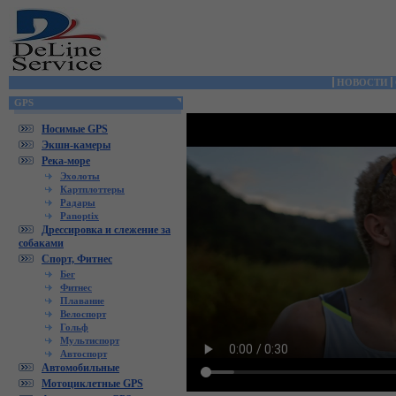
НОВОСТИ
GPS
Носимые GPS
Экшн-камеры
Река-море
Эхолоты
Картплоттеры
Радары
Panoptix
Дрессировка и слежение за
собаками
Спорт, Фитнес
Бег
Фитнес
Плавание
Велоспорт
Гольф
Мультиспорт
Автоспорт
Автомобильные
Мотоциклетные GPS