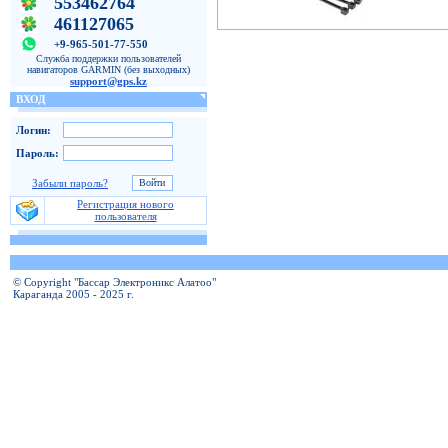
553462764
461127065
+9-965-501-77-550
Служба поддержки пользователей
навигаторов GARMIN (без выходных)
support@gps.kz
ВХОД
Логин:
Пароль:
Забыли пароль?
Регистрация нового
пользователя
© Copyright "Бассар Электроникс Алатоо"
Караганда 2005 - 2025 г.