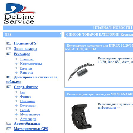
ГЛАВНАЯ
НОВОСТИ
GPS
СПИСОК ТОВАРОВ КАТЕГОРИИ Крепления
Носимые GPS
Велосиденое крепление для ETREX 10/20/
Экшн-камеры
650, ASTRO, ALPHA
Река-море
Велосиденое крепление 
Эхолоты
10/20, Rino 650, Astro,
Картплоттеры
Радары
Panoptix
Дрессировка и слежение за
собаками
Спорт, Фитнес
Бег
Велосипедное крепление для MONTANA 6
Фитнес
Плавание
Велосипедное креплени
Велоспорт
информация >>
Гольф
Мультиспорт
Автоспорт
Автомобильные
Мотоциклетные GPS