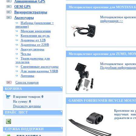
Авиационные GPS
OEM GPS
Мотоциклетное крепление для MONTANA 
Видеорегистраторы
Мотоциклетное креплени
Аксессуары
информация >>
Наборы (крепление +
питание)
Морские крепления
Крепления на руль
Адаперы от 12В
Адаптеры от 220В
Аккумуляторы
Чехлы
Мотоциклетное крепление для ZUMO, M
Трансдьюсеры для
эхолотов
Мотоциклетное крепле
Спортивные аксессуары
Подробная информация
Для экшн-камеры VIRB
Антенны
Список товаров
КОРЗИНА
В корзине товаров:
0
GARMIN FORERUNNER BICYCLE MOUNT
На сумму:
0
Просмотр корзины
Крепление на 
ПРАЙС ЛИСТ
наручных нав
держателя и с
СЛУЖБА ПОДДЕРЖКИ