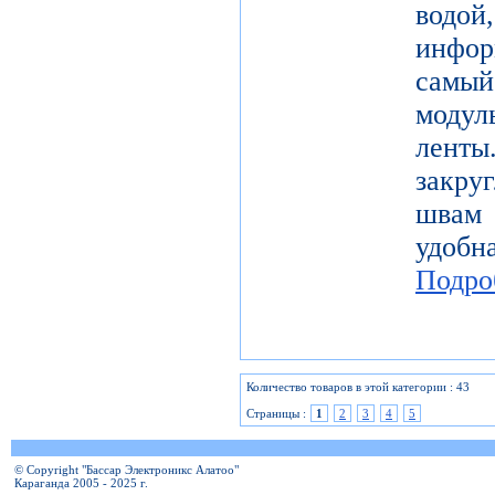
водой
инфо
самы
модул
лент
закру
швам 
удобн
Подро
Количество товаров в этой категории : 43
Страницы :
1
2
3
4
5
© Copyright "Бассар Электроникс Алатоо"
Караганда 2005 - 2025 г.