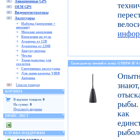
Авиационные GPS
тех
OEM GPS
Видеорегистраторы
перес
Аксессуары
ве
Наборы (крепление +
питание)
инфор
Морские крепления
Крепления на руль
Адаперы от 12В
Адаптеры от 220В
Аккумуляторы
Чехлы
Трансдьюсеры для
Трансдьюсер зимний в лунку GT8HW-IF 4
эхолотов
Спортивные аксессуары
Для экшн-камеры VIRB
Опытн
Антенны
знают
Список товаров
КОРЗИНА
отыск
В корзине товаров:
0
рыбы.
На сумму:
0
Просмотр корзины
как
ПРАЙС ЛИСТ
един
рыбол
СЛУЖБА ПОДДЕРЖКИ