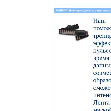
GARMIN Монитор сердечного ритма (прем
Наш 
пом
тре
эффе
пульс
время
данн
совме
образ
смо
инте
Лента
мягко