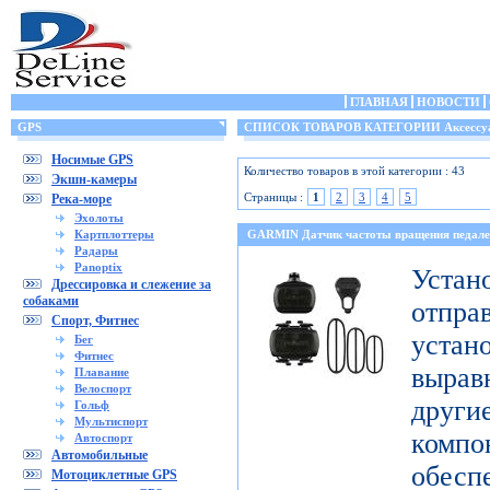
ГЛАВНАЯ
НОВОСТИ
GPS
СПИСОК ТОВАРОВ КАТЕГОРИИ Аксессу
Носимые GPS
Количество товаров в этой категории : 43
Экшн-камеры
Страницы :
1
2
3
4
5
Река-море
Эхолоты
Картплоттеры
GARMIN Датчик частоты вращения педале
Радары
Panoptix
Уст
Дрессировка и слежение за
собаками
отпр
Спорт, Фитнес
уста
Бег
Фитнес
выра
Плавание
Велоспорт
дру
Гольф
Мультиспорт
комп
Автоспорт
Автомобильные
обесп
Мотоциклетные GPS