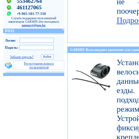
не о
553462764
461127065
пооч
+9-965-501-77-550
Подро
Служба поддержки пользователей
навигаторов GARMIN (без выходных)
support@gps.kz
ВХОД
Логин:
Пароль:
GARMIN Велосипедное крепление для с
Забыли пароль?
Уст
Регистрация нового
пользователя
велос
данны
езды
подх
режи
Устро
фикси
креп