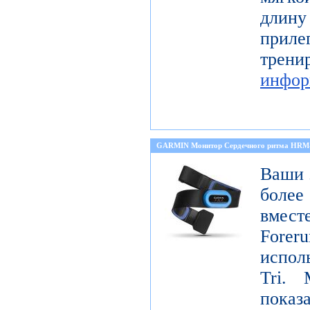
длину
прил
тре
инфор
GARMIN Монитор Сердечного ритма HRM
Ваши 
боле
вмест
Forer
испол
Tri. 
показ