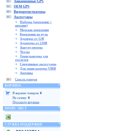
Авиационные GPS
OEM GPS
Видеорегистраторы
Аксессуары
Наборы (крепление +
питание)
Морские крепления
Крепления на руль
Адаперы от 12В
Адаптеры от 220В
Аккумуляторы
Чехлы
Трансдьюсеры для
эхолотов
Спортивные аксессуары
Для экшн-камеры VIRB
Антенны
Список товаров
КОРЗИНА
В корзине товаров:
0
На сумму:
0
Просмотр корзины
ПРАЙС ЛИСТ
СЛУЖБА ПОДДЕРЖКИ