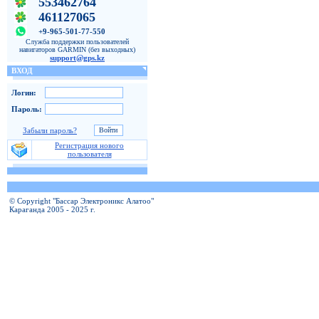
553462764
461127065
+9-965-501-77-550
Служба поддержки пользователей
навигаторов GARMIN (без выходных)
support@gps.kz
ВХОД
Логин:
Пароль:
Забыли пароль?
Регистрация нового
пользователя
© Copyright "Бассар Электроникс Алатоо"
Караганда 2005 - 2025 г.