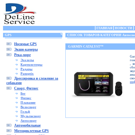
ГЛАВНАЯ
НОВОСТИ
GPS
СПИСОК ТОВАРОВ КАТЕГОРИИ Автоспо
Носимые GPS
GARMIN CATALYST™
Экшн-камеры
Река-море
Ga
Эхолоты
гон
, к
Картплоттеры
сб
Радары
зву
Panoptix
ана
Дрессировка и слежение за
св
ин
собаками
Спорт, Фитнес
Бег
Фитнес
Плавание
Велоспорт
Гольф
Мультиспорт
Автоспорт
Автомобильные
Мотоциклетные GPS