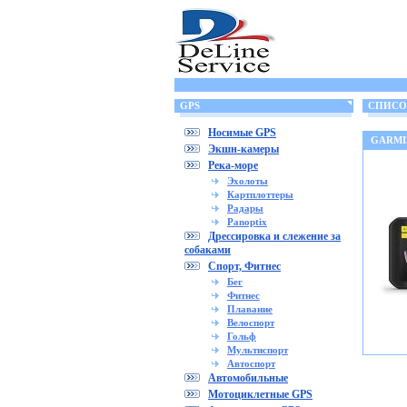
GPS
СПИСОК
Носимые GPS
GARMI
Экшн-камеры
Река-море
Эхолоты
Картплоттеры
Радары
Panoptix
Дрессировка и слежение за
собаками
Спорт, Фитнес
Бег
Фитнес
Плавание
Велоспорт
Гольф
Мультиспорт
Автоспорт
Автомобильные
Мотоциклетные GPS