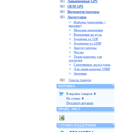
Авиационные GPS
OEM GPS
Видеорегистраторы
Аксессуары
Наборы (крепление +
питание)
Морские крепления
Крепления на руль
Адаперы от 12В
Адаптеры от 220В
Аккумуляторы
Чехлы
Трансдьюсеры для
эхолотов
Спортивные аксессуары
Для экшн-камеры VIRB
Антенны
Список товаров
КОРЗИНА
В корзине товаров:
0
На сумму:
0
Просмотр корзины
ПРАЙС ЛИСТ
СЛУЖБА ПОДДЕРЖКИ