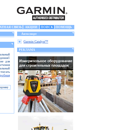
АТНАЯ СВЯЗЬ
АКЦИИ
ПОИСК
ПОМОЩЬ
Автоспорт
Garmin Catalyst™
РЕКЛАМА
альный
ждения1
ине для
ечения
тальный
стигать
робная