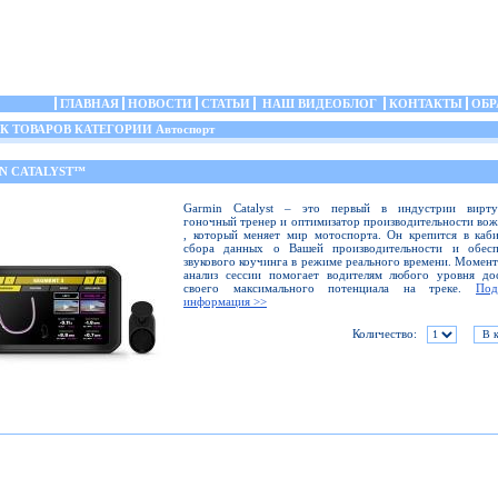
ГЛАВНАЯ
НОВОСТИ
СТАТЬИ
НАШ ВИДЕОБЛОГ
КОНТАКТЫ
ОБР
 ТОВАРОВ КАТЕГОРИИ Автоспорт
N CATALYST™
Garmin Catalyst – это первый в индустрии вирту
гоночный тренер и оптимизатор производительности во
, который меняет мир мотоспорта. Он крепится в каб
сбора данных о Вашей производительности и обесп
звукового коучинга в режиме реального времени. Момен
анализ сессии помогает водителям любого уровня до
своего максимального потенциала на треке.
Под
информация >>
Количество: