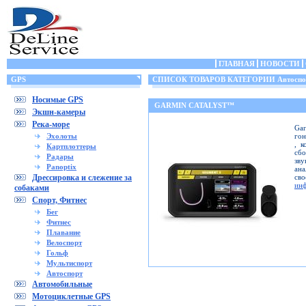
ГЛАВНАЯ
НОВОСТИ
GPS
СПИСОК ТОВАРОВ КАТЕГОРИИ Автоспо
Носимые GPS
GARMIN CATALYST™
Экшн-камеры
Река-море
Ga
Эхолоты
гон
, к
Картплоттеры
сб
Радары
зву
Panoptix
ана
Дрессировка и слежение за
св
ин
собаками
Спорт, Фитнес
Бег
Фитнес
Плавание
Велоспорт
Гольф
Мультиспорт
Автоспорт
Автомобильные
Мотоциклетные GPS