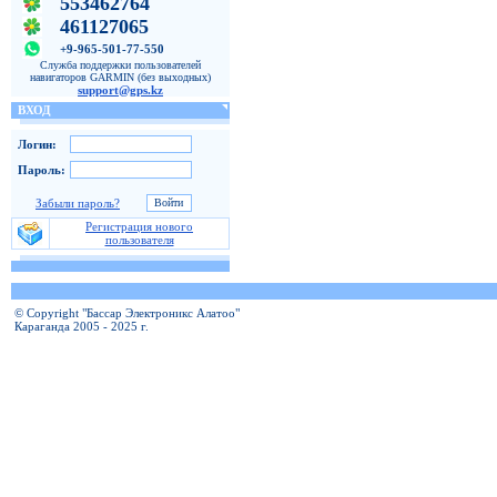
553462764
461127065
+9-965-501-77-550
Служба поддержки пользователей
навигаторов GARMIN (без выходных)
support@gps.kz
ВХОД
Логин:
Пароль:
Забыли пароль?
Регистрация нового
пользователя
© Copyright "Бассар Электроникс Алатоо"
Караганда 2005 - 2025 г.