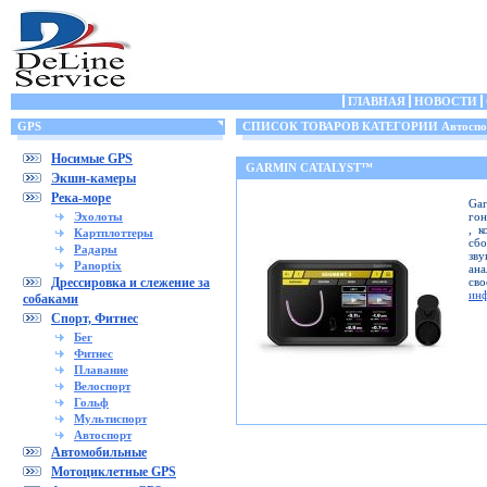
ГЛАВНАЯ
НОВОСТИ
GPS
СПИСОК ТОВАРОВ КАТЕГОРИИ Автоспо
Носимые GPS
GARMIN CATALYST™
Экшн-камеры
Река-море
Ga
Эхолоты
гон
, к
Картплоттеры
сб
Радары
зву
Panoptix
ана
Дрессировка и слежение за
св
ин
собаками
Спорт, Фитнес
Бег
Фитнес
Плавание
Велоспорт
Гольф
Мультиспорт
Автоспорт
Автомобильные
Мотоциклетные GPS