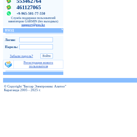
553462764
461127065
+9-965-501-77-550
Служба поддержки пользователей
навигаторов GARMIN (без выходных)
support@gps.kz
ВХОД
Логин:
Пароль:
Забыли пароль?
Регистрация нового
пользователя
© Copyright "Бассар Электроникс Алатоо"
Караганда 2005 - 2025 г.