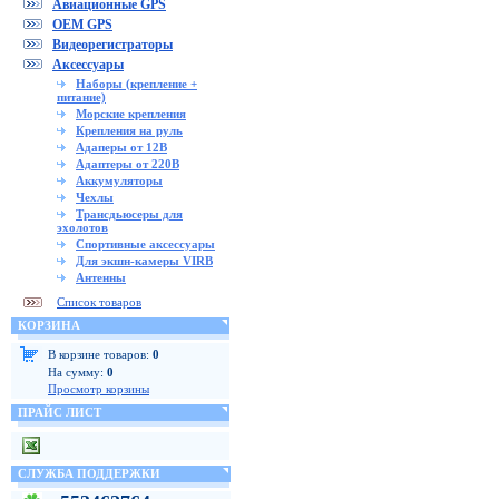
Авиационные GPS
OEM GPS
Видеорегистраторы
Аксессуары
Наборы (крепление +
питание)
Морские крепления
Крепления на руль
Адаперы от 12В
Адаптеры от 220В
Аккумуляторы
Чехлы
Трансдьюсеры для
эхолотов
Спортивные аксессуары
Для экшн-камеры VIRB
Антенны
Список товаров
КОРЗИНА
В корзине товаров:
0
На сумму:
0
Просмотр корзины
ПРАЙС ЛИСТ
СЛУЖБА ПОДДЕРЖКИ