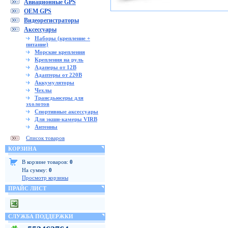
Авиационные GPS
OEM GPS
Видеорегистраторы
Аксессуары
Наборы (крепление +
питание)
Морские крепления
Крепления на руль
Адаперы от 12В
Адаптеры от 220В
Аккумуляторы
Чехлы
Трансдьюсеры для
эхолотов
Спортивные аксессуары
Для экшн-камеры VIRB
Антенны
Список товаров
КОРЗИНА
В корзине товаров:
0
На сумму:
0
Просмотр корзины
ПРАЙС ЛИСТ
СЛУЖБА ПОДДЕРЖКИ