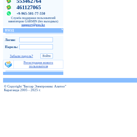
553462764
461127065
+9-965-501-77-550
Служба поддержки пользователей
навигаторов GARMIN (без выходных)
support@gps.kz
ВХОД
Логин:
Пароль:
Забыли пароль?
Регистрация нового
пользователя
© Copyright "Бассар Электроникс Алатоо"
Караганда 2005 - 2025 г.