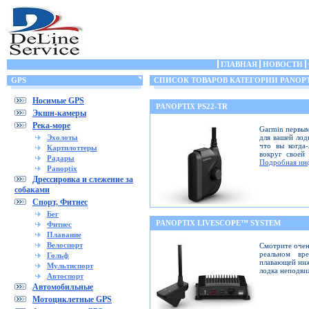
ГЛАВНАЯ
НОВОСТИ
GPS
СПИСОК ТОВАРОВ КАТЕГОРИИ PANOP
Носимые GPS
PANOPTIX PS22-TR
Экшн-камеры
Река-море
Garmin первым
Эхолоты
для вашей лод
что вы когда
Картплоттеры
вокруг своей
Радары
Подробная ин
Panoptix
Дрессировка и слежение за
собаками
Спорт, Фитнес
Бег
PANOPTIX LIVESCOPE™ SYSTEM
Фитнес
Плавание
Велоспорт
Смотрите очен
реальном вр
Гольф
плавающей ниж
Мультиспорт
лодка неподв
Автоспорт
Автомобильные
Мотоциклетные GPS