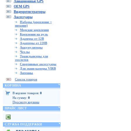
Авиационные GPS
OEM GPS
Видеорегистраторы
Аксессуары
Наборы (крепление +
питание)
Морские крепления
Крепления на руль
Адаперы от 12В
Адаптеры от 220В
Аккумуляторы
Чехлы
Трансдьюсеры для
эхолотов
Спортивные аксессуары
Для экшн-камеры VIRB
Антенны
Список товаров
КОРЗИНА
В корзине товаров:
0
На сумму:
0
Просмотр корзины
ПРАЙС ЛИСТ
СЛУЖБА ПОДДЕРЖКИ