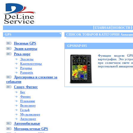
ГЛАВНАЯ
НОВОСТИ
GPS
СПИСОК ТОВАРОВ КАТЕГОРИИ Авиацио
Носимые GPS
GPSMAP 695
Экшн-камеры
Река-море
Функции модели GPS
Эхолоты
картографии. Это устр
при солнечном свете 
Картплоттеры
персональной авиацион
Радары
Panoptix
Дрессировка и слежение за
собаками
Спорт, Фитнес
Бег
Фитнес
Плавание
Велоспорт
Гольф
Мультиспорт
Автоспорт
Автомобильные
Мотоциклетные GPS