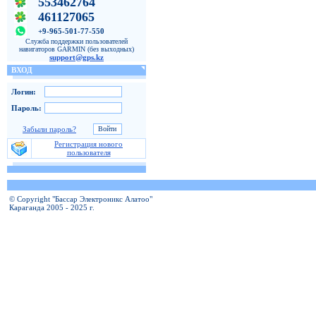
553462764
461127065
+9-965-501-77-550
Служба поддержки пользователей
навигаторов GARMIN (без выходных)
support@gps.kz
ВХОД
Логин:
Пароль:
Забыли пароль?
Регистрация нового
пользователя
© Copyright "Бассар Электроникс Алатоо"
Караганда 2005 - 2025 г.