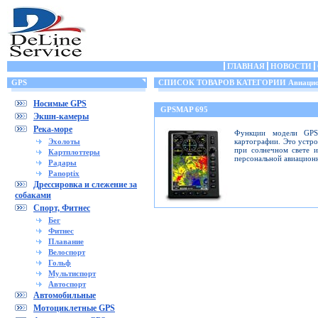
ГЛАВНАЯ
НОВОСТИ
GPS
СПИСОК ТОВАРОВ КАТЕГОРИИ Авиацио
Носимые GPS
GPSMAP 695
Экшн-камеры
Река-море
Функции модели GPS
Эхолоты
картографии. Это устр
при солнечном свете 
Картплоттеры
персональной авиацион
Радары
Panoptix
Дрессировка и слежение за
собаками
Спорт, Фитнес
Бег
Фитнес
Плавание
Велоспорт
Гольф
Мультиспорт
Автоспорт
Автомобильные
Мотоциклетные GPS