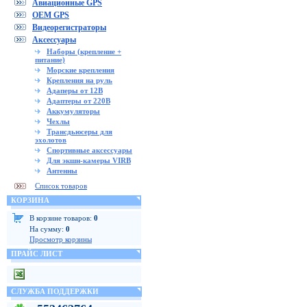
Авиационные GPS
OEM GPS
Видеорегистраторы
Аксессуары
Наборы (крепление +
питание)
Морские крепления
Крепления на руль
Адаперы от 12В
Адаптеры от 220В
Аккумуляторы
Чехлы
Трансдьюсеры для
эхолотов
Спортивные аксессуары
Для экшн-камеры VIRB
Антенны
Список товаров
КОРЗИНА
В корзине товаров:
0
На сумму:
0
Просмотр корзины
ПРАЙС ЛИСТ
СЛУЖБА ПОДДЕРЖКИ