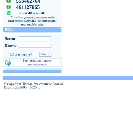
553462764
461127065
+9-965-501-77-550
Служба поддержки пользователей
навигаторов GARMIN (без выходных)
support@gps.kz
ВХОД
Логин:
Пароль:
Забыли пароль?
Регистрация нового
пользователя
© Copyright "Бассар Электроникс Алатоо"
Караганда 2005 - 2025 г.