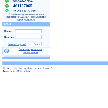
553462764
461127065
+9-965-501-77-550
Служба поддержки пользователей
навигаторов GARMIN (без выходных)
support@gps.kz
ВХОД
Логин:
Пароль:
Забыли пароль?
Регистрация нового
пользователя
© Copyright "Бассар Электроникс Алатоо"
Караганда 2005 - 2025 г.