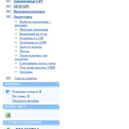
Авиационные GPS
OEM GPS
Видеорегистраторы
Аксессуары
Наборы (крепление +
питание)
Морские крепления
Крепления на руль
Адаперы от 12В
Адаптеры от 220В
Аккумуляторы
Чехлы
Трансдьюсеры для
эхолотов
Спортивные аксессуары
Для экшн-камеры VIRB
Антенны
Список товаров
КОРЗИНА
В корзине товаров:
0
На сумму:
0
Просмотр корзины
ПРАЙС ЛИСТ
СЛУЖБА ПОДДЕРЖКИ