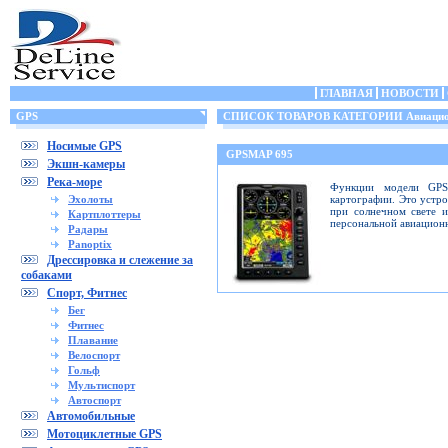
ГЛАВНАЯ
НОВОСТИ
GPS
СПИСОК ТОВАРОВ КАТЕГОРИИ Авиацио
Носимые GPS
GPSMAP 695
Экшн-камеры
Река-море
Функции модели GPS
Эхолоты
картографии. Это устр
при солнечном свете 
Картплоттеры
персональной авиацион
Радары
Panoptix
Дрессировка и слежение за
собаками
Спорт, Фитнес
Бег
Фитнес
Плавание
Велоспорт
Гольф
Мультиспорт
Автоспорт
Автомобильные
Мотоциклетные GPS