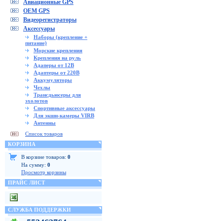
Авиационные GPS
OEM GPS
Видеорегистраторы
Аксессуары
Наборы (крепление +
питание)
Морские крепления
Крепления на руль
Адаперы от 12В
Адаптеры от 220В
Аккумуляторы
Чехлы
Трансдьюсеры для
эхолотов
Спортивные аксессуары
Для экшн-камеры VIRB
Антенны
Список товаров
КОРЗИНА
В корзине товаров:
0
На сумму:
0
Просмотр корзины
ПРАЙС ЛИСТ
СЛУЖБА ПОДДЕРЖКИ