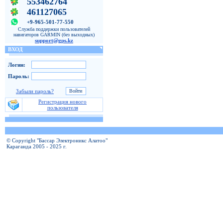
553462764
461127065
+9-965-501-77-550
Служба поддержки пользователей
навигаторов GARMIN (без выходных)
support@gps.kz
ВХОД
Логин:
Пароль:
Забыли пароль?
Регистрация нового
пользователя
© Copyright "Бассар Электроникс Алатоо"
Караганда 2005 - 2025 г.