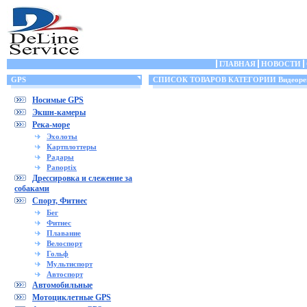
ГЛАВНАЯ
НОВОСТИ
GPS
СПИСОК ТОВАРОВ КАТЕГОРИИ Видеорег
Носимые GPS
Экшн-камеры
Река-море
Эхолоты
Картплоттеры
Радары
Panoptix
Дрессировка и слежение за
собаками
Спорт, Фитнес
Бег
Фитнес
Плавание
Велоспорт
Гольф
Мультиспорт
Автоспорт
Автомобильные
Мотоциклетные GPS