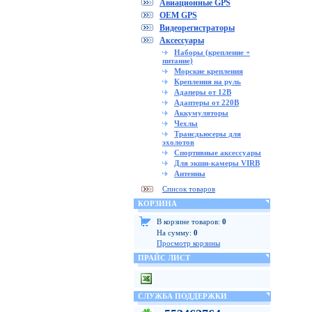
Авиационные GPS
OEM GPS
Видеорегистраторы
Аксессуары
Наборы (крепление +
питание)
Морские крепления
Крепления на руль
Адаперы от 12В
Адаптеры от 220В
Аккумуляторы
Чехлы
Трансдьюсеры для
эхолотов
Спортивные аксессуары
Для экшн-камеры VIRB
Антенны
Список товаров
КОРЗИНА
В корзине товаров:
0
На сумму:
0
Просмотр корзины
ПРАЙС ЛИСТ
СЛУЖБА ПОДДЕРЖКИ