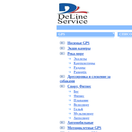
GPS
СПИСОК 
Носимые GPS
Экшн-камеры
Река-море
Эхолоты
Картплоттеры
Радары
Panoptix
Дрессировка и слежение за
собаками
Спорт, Фитнес
Бег
Фитнес
Плавание
Велоспорт
Гольф
Мультиспорт
Автоспорт
Автомобильные
Мотоциклетные GPS