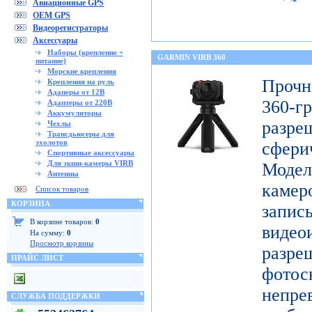
Авиационные GPS
OEM GPS
Видеорегистраторы
Аксессуары
Наборы (крепление +
GARMIN VIRB 360
питание)
Морские крепления
Проч
Крепления на руль
Адаперы от 12В
360-
Адаптеры от 220В
Аккумуляторы
разр
Чехлы
Трансдьюсеры для
эхолотов
сфери
Спортивные аксессуары
Для экшн-камеры VIRB
Модел
Антенны
каме
Список товаров
КОРЗИНА
запис
В корзине товаров:
0
видео
На сумму:
0
Просмотр корзины
разр
ПРАЙС ЛИСТ
фото
непре
СЛУЖБА ПОДДЕРЖКИ