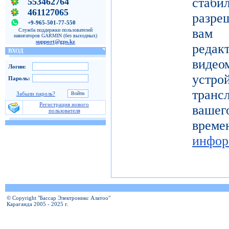
ста
553462764
461127065
разре
+9-965-501-77-550
вам 
Служба поддержки пользователей
навигаторов GARMIN (без выходных)
support@gps.kz
реда
ВХОД
видео
Логин:
устро
Пароль:
тран
Забыли пароль?
Регистрация нового
вашег
пользователя
вр
инфор
© Copyright "Бассар Электроникс Алатоо"
Караганда 2005 - 2025 г.