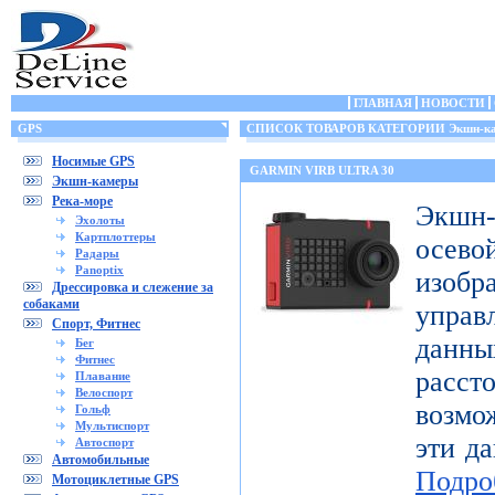
ГЛАВНАЯ
НОВОСТИ
GPS
СПИСОК ТОВАРОВ КАТЕГОРИИ Экшн-к
Носимые GPS
GARMIN VIRB ULTRA 30
Экшн-камеры
Река-море
Экшн-
Эхолоты
Картплоттеры
осе
Радары
Panoptix
изоб
Дрессировка и слежение за
собаками
управ
Спорт, Фитнес
дан
Бег
Фитнес
расст
Плавание
Велоспорт
возмо
Гольф
Мультиспорт
эти да
Автоспорт
Автомобильные
Подро
Мотоциклетные GPS