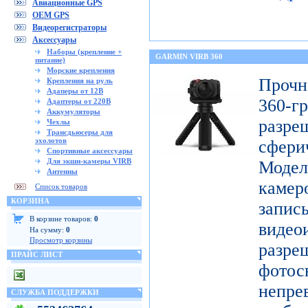
Авиационные GPS
OEM GPS
Видеорегистраторы
Аксессуары
Наборы (крепление +
GARMIN VIRB 360
питание)
Морские крепления
Проч
Крепления на руль
Адаперы от 12В
360-
Адаптеры от 220В
Аккумуляторы
разр
Чехлы
Трансдьюсеры для
эхолотов
сфери
Спортивные аксессуары
Для экшн-камеры VIRB
Модел
Антенны
каме
Список товаров
КОРЗИНА
запис
В корзине товаров:
0
видео
На сумму:
0
Просмотр корзины
разр
ПРАЙС ЛИСТ
фото
непре
СЛУЖБА ПОДДЕРЖКИ