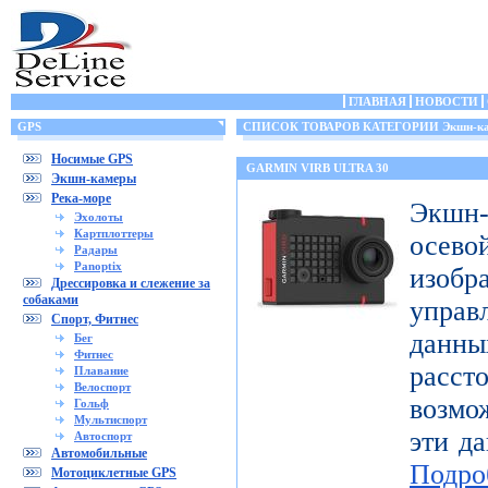
ГЛАВНАЯ
НОВОСТИ
GPS
СПИСОК ТОВАРОВ КАТЕГОРИИ Экшн-к
Носимые GPS
GARMIN VIRB ULTRA 30
Экшн-камеры
Река-море
Экшн-
Эхолоты
Картплоттеры
осе
Радары
Panoptix
изоб
Дрессировка и слежение за
собаками
управ
Спорт, Фитнес
дан
Бег
Фитнес
расст
Плавание
Велоспорт
возмо
Гольф
Мультиспорт
эти да
Автоспорт
Автомобильные
Подро
Мотоциклетные GPS