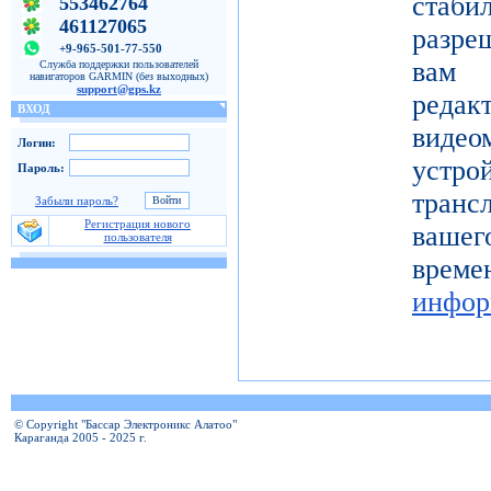
ста
553462764
461127065
разре
+9-965-501-77-550
вам 
Служба поддержки пользователей
навигаторов GARMIN (без выходных)
support@gps.kz
реда
ВХОД
видео
Логин:
устро
Пароль:
тран
Забыли пароль?
Регистрация нового
вашег
пользователя
вр
инфор
© Copyright "Бассар Электроникс Алатоо"
Караганда 2005 - 2025 г.