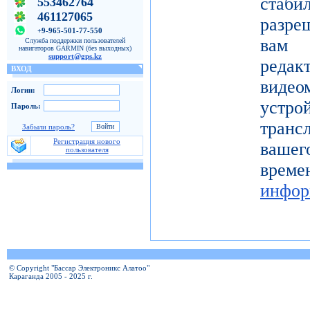
ста
553462764
461127065
разре
+9-965-501-77-550
вам 
Служба поддержки пользователей
навигаторов GARMIN (без выходных)
support@gps.kz
реда
ВХОД
видео
Логин:
устро
Пароль:
тран
Забыли пароль?
Регистрация нового
вашег
пользователя
вр
инфор
© Copyright "Бассар Электроникс Алатоо"
Караганда 2005 - 2025 г.