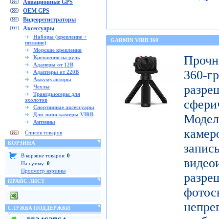
Авиационные GPS
OEM GPS
Видеорегистраторы
Аксессуары
Наборы (крепление +
GARMIN VIRB 360
питание)
Морские крепления
Проч
Крепления на руль
Адаперы от 12В
360-
Адаптеры от 220В
Аккумуляторы
разр
Чехлы
Трансдьюсеры для
эхолотов
сфери
Спортивные аксессуары
Для экшн-камеры VIRB
Модел
Антенны
каме
Список товаров
КОРЗИНА
запис
В корзине товаров:
0
видео
На сумму:
0
Просмотр корзины
разр
ПРАЙС ЛИСТ
фото
непре
СЛУЖБА ПОДДЕРЖКИ