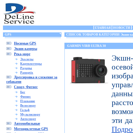
ГЛАВНАЯ
НОВОСТИ
GPS
СПИСОК ТОВАРОВ КАТЕГОРИИ Экшн-к
Носимые GPS
GARMIN VIRB ULTRA 30
Экшн-камеры
Река-море
Экшн-
Эхолоты
Картплоттеры
осе
Радары
Panoptix
изоб
Дрессировка и слежение за
собаками
управ
Спорт, Фитнес
дан
Бег
Фитнес
расст
Плавание
Велоспорт
возмо
Гольф
Мультиспорт
эти да
Автоспорт
Автомобильные
Подро
Мотоциклетные GPS