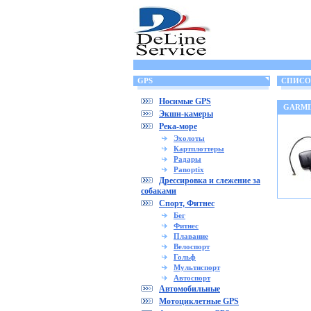
GPS
СПИСОК
Носимые GPS
GARMI
Экшн-камеры
Река-море
Эхолоты
Картплоттеры
Радары
Panoptix
Дрессировка и слежение за
собаками
Спорт, Фитнес
Бег
Фитнес
Плавание
Велоспорт
Гольф
Мультиспорт
Автоспорт
Автомобильные
Мотоциклетные GPS