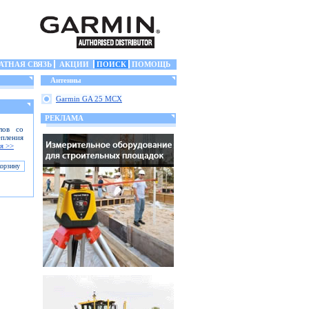
АТНАЯ СВЯЗЬ
АКЦИИ
ПОИСК
ПОМОЩЬ
Антенны
Garmin GA 25 MCX
РЕКЛАМА
лов со
епления
я >>