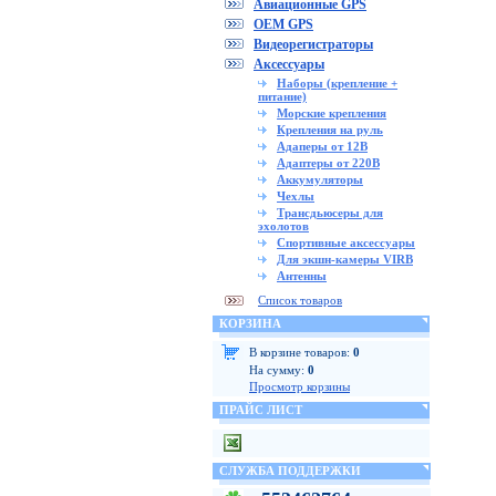
Авиационные GPS
OEM GPS
Видеорегистраторы
Аксессуары
Наборы (крепление +
питание)
Морские крепления
Крепления на руль
Адаперы от 12В
Адаптеры от 220В
Аккумуляторы
Чехлы
Трансдьюсеры для
эхолотов
Спортивные аксессуары
Для экшн-камеры VIRB
Антенны
Список товаров
КОРЗИНА
В корзине товаров:
0
На сумму:
0
Просмотр корзины
ПРАЙС ЛИСТ
СЛУЖБА ПОДДЕРЖКИ