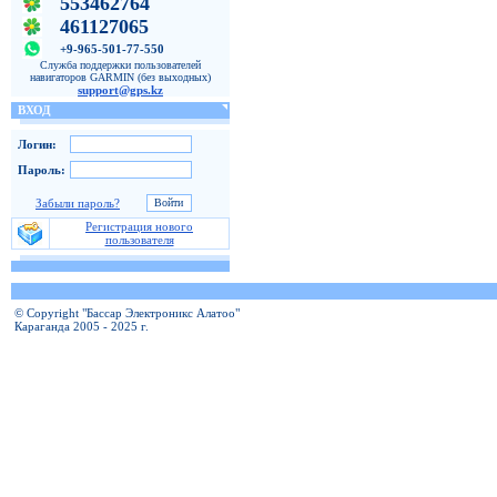
553462764
461127065
+9-965-501-77-550
Служба поддержки пользователей
навигаторов GARMIN (без выходных)
support@gps.kz
ВХОД
Логин:
Пароль:
Забыли пароль?
Регистрация нового
пользователя
© Copyright "Бассар Электроникс Алатоо"
Караганда 2005 - 2025 г.