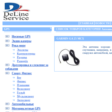
ГЛАВНАЯ
НОВОСТИ
GPS
СПИСОК ТОВАРОВ КАТЕГОРИИ Антенн
Носимые GPS
GARMIN GA 25 MCX
Экшн-камеры
Река-море
Эта антенна хорошо 
Эхолоты
спутников, например, в
снаружи автомобиля, ка
Картплоттеры
Радары
Panoptix
Дрессировка и слежение за
собаками
Спорт, Фитнес
Бег
Фитнес
Плавание
Велоспорт
Гольф
Мультиспорт
Автоспорт
Автомобильные
Мотоциклетные GPS