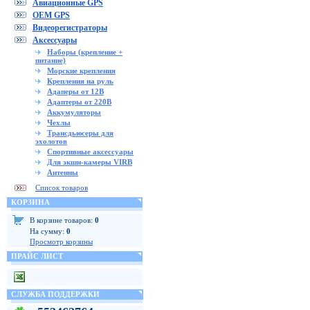
Авиационные GPS
OEM GPS
Видеорегистраторы
Аксессуары
Наборы (крепление +
питание)
Морские крепления
Крепления на руль
Адаперы от 12В
Адаптеры от 220В
Аккумуляторы
Чехлы
Трансдьюсеры для
эхолотов
Спортивные аксессуары
Для экшн-камеры VIRB
Антенны
Список товаров
КОРЗИНА
В корзине товаров:
0
На сумму:
0
Просмотр корзины
ПРАЙС ЛИСТ
СЛУЖБА ПОДДЕРЖКИ