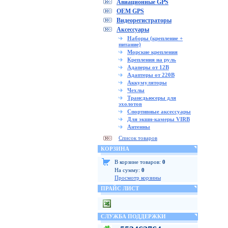
Авиационные GPS
OEM GPS
Видеорегистраторы
Аксессуары
Наборы (крепление +
питание)
Морские крепления
Крепления на руль
Адаперы от 12В
Адаптеры от 220В
Аккумуляторы
Чехлы
Трансдьюсеры для
эхолотов
Спортивные аксессуары
Для экшн-камеры VIRB
Антенны
Список товаров
КОРЗИНА
В корзине товаров:
0
На сумму:
0
Просмотр корзины
ПРАЙС ЛИСТ
СЛУЖБА ПОДДЕРЖКИ