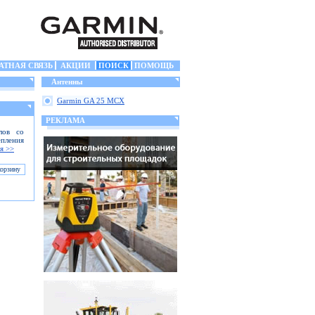
АТНАЯ СВЯЗЬ
АКЦИИ
ПОИСК
ПОМОЩЬ
Антенны
Garmin GA 25 MCX
РЕКЛАМА
лов со
епления
я >>