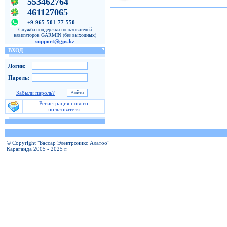
553462764
461127065
+9-965-501-77-550
Служба поддержки пользователей
навигаторов GARMIN (без выходных)
support@gps.kz
ВХОД
Логин:
Пароль:
Забыли пароль?
Регистрация нового
пользователя
© Copyright "Бассар Электроникс Алатоо"
Караганда 2005 - 2025 г.