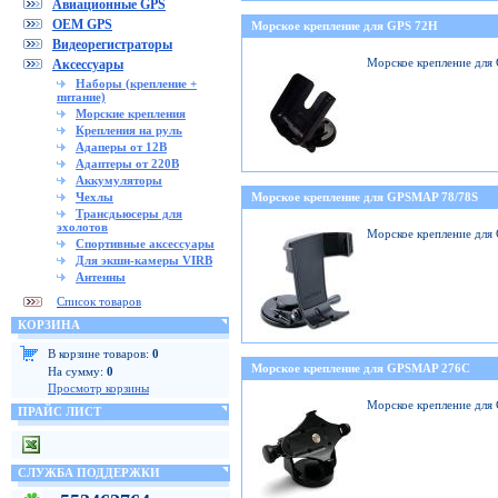
Авиационные GPS
OEM GPS
Морское крепление для GPS 72H
Видеорегистраторы
Морское крепление для
Аксессуары
Наборы (крепление +
питание)
Морские крепления
Крепления на руль
Адаперы от 12В
Адаптеры от 220В
Аккумуляторы
Чехлы
Морское крепление для GPSMAP 78/78S
Трансдьюсеры для
эхолотов
Морское крепление для
Спортивные аксессуары
Для экшн-камеры VIRB
Антенны
Список товаров
КОРЗИНА
В корзине товаров:
0
Морское крепление для GPSMAP 276C
На сумму:
0
Просмотр корзины
Морское крепление дл
ПРАЙС ЛИСТ
СЛУЖБА ПОДДЕРЖКИ