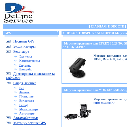
ГЛАВНАЯ
НОВОСТИ
GPS
СПИСОК ТОВАРОВ КАТЕГОРИИ Морские 
Носимые GPS
Морское крепление для ETREX 10/20/30, 
Экшн-камеры
ASTRO, ALPHA
Река-море
Морское крепление дл
Эхолоты
10/20, Rino 650, Astro,
Картплоттеры
Радары
Panoptix
Дрессировка и слежение за
собаками
Спорт, Фитнес
Бег
Морское крепление для MONTANA 600/6
Фитнес
Плавание
Морское крепление дл
Велоспорт
информация >>
Гольф
Мультиспорт
Автоспорт
Автомобильные
Мотоциклетные GPS