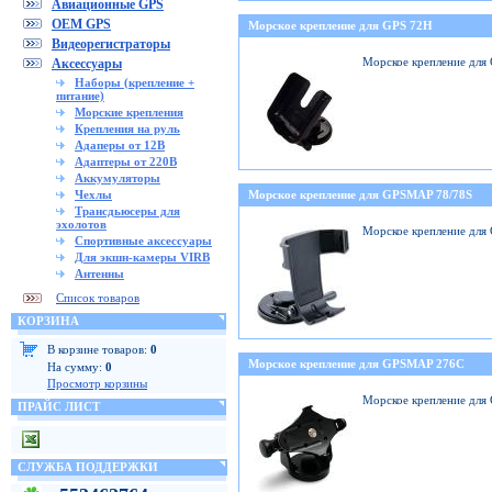
Авиационные GPS
OEM GPS
Морское крепление для GPS 72H
Видеорегистраторы
Морское крепление для
Аксессуары
Наборы (крепление +
питание)
Морские крепления
Крепления на руль
Адаперы от 12В
Адаптеры от 220В
Аккумуляторы
Чехлы
Морское крепление для GPSMAP 78/78S
Трансдьюсеры для
эхолотов
Морское крепление для
Спортивные аксессуары
Для экшн-камеры VIRB
Антенны
Список товаров
КОРЗИНА
В корзине товаров:
0
Морское крепление для GPSMAP 276C
На сумму:
0
Просмотр корзины
Морское крепление дл
ПРАЙС ЛИСТ
СЛУЖБА ПОДДЕРЖКИ