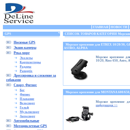
ГЛАВНАЯ
НОВОСТИ
GPS
СПИСОК ТОВАРОВ КАТЕГОРИИ Морские 
Носимые GPS
Морское крепление для ETREX 10/20/30, 
Экшн-камеры
ASTRO, ALPHA
Река-море
Морское крепление дл
Эхолоты
10/20, Rino 650, Astro,
Картплоттеры
Радары
Panoptix
Дрессировка и слежение за
собаками
Спорт, Фитнес
Бег
Морское крепление для MONTANA 600/6
Фитнес
Плавание
Морское крепление дл
Велоспорт
информация >>
Гольф
Мультиспорт
Автоспорт
Автомобильные
Мотоциклетные GPS