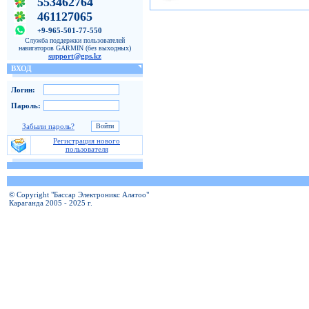
553462764
461127065
+9-965-501-77-550
Служба поддержки пользователей
навигаторов GARMIN (без выходных)
support@gps.kz
ВХОД
Логин:
Пароль:
Забыли пароль?
Регистрация нового
пользователя
© Copyright "Бассар Электроникс Алатоо"
Караганда 2005 - 2025 г.