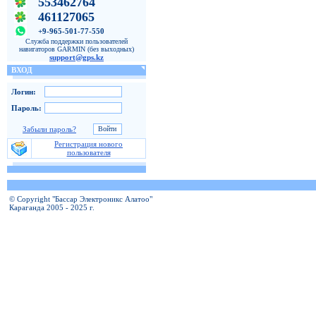
553462764
461127065
+9-965-501-77-550
Служба поддержки пользователей
навигаторов GARMIN (без выходных)
support@gps.kz
ВХОД
Логин:
Пароль:
Забыли пароль?
Регистрация нового
пользователя
© Copyright "Бассар Электроникс Алатоо"
Караганда 2005 - 2025 г.