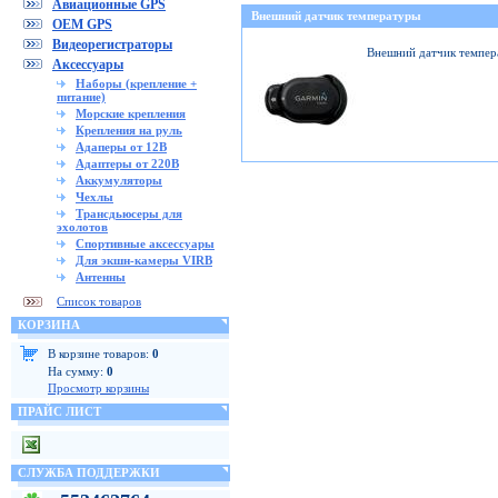
Авиационные GPS
Внешний датчик температуры
OEM GPS
Видеорегистраторы
Внешний датчик темпер
Аксессуары
Наборы (крепление +
питание)
Морские крепления
Крепления на руль
Адаперы от 12В
Адаптеры от 220В
Аккумуляторы
Чехлы
Трансдьюсеры для
эхолотов
Спортивные аксессуары
Для экшн-камеры VIRB
Антенны
Список товаров
КОРЗИНА
В корзине товаров:
0
На сумму:
0
Просмотр корзины
ПРАЙС ЛИСТ
СЛУЖБА ПОДДЕРЖКИ