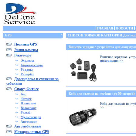
ГЛАВНАЯ
НОВОСТИ
GPS
СПИСОК ТОВАРОВ КАТЕГОРИИ Для экшн
Носимые GPS
Вншенее зарядное устройство для аккумуля
Экшн-камеры
Река-море
Вншенее зарядное устр
Эхолоты
информация >>
Картплоттеры
Радары
Panoptix
Дрессировка и слежение за
собаками
Спорт, Фитнес
Кейс для съемки на глубине (до 50 метров)
Бег
Фитнес
Плавание
Кейс для съемки на глу
>>
Велоспорт
Гольф
Мультиспорт
Автоспорт
Автомобильные
Мотоциклетные GPS