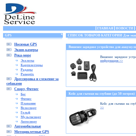
ГЛАВНАЯ
НОВОСТИ
GPS
СПИСОК ТОВАРОВ КАТЕГОРИИ Для экшн
Носимые GPS
Вншенее зарядное устройство для аккумуля
Экшн-камеры
Река-море
Вншенее зарядное устр
Эхолоты
информация >>
Картплоттеры
Радары
Panoptix
Дрессировка и слежение за
собаками
Спорт, Фитнес
Кейс для съемки на глубине (до 50 метров)
Бег
Фитнес
Плавание
Кейс для съемки на глу
>>
Велоспорт
Гольф
Мультиспорт
Автоспорт
Автомобильные
Мотоциклетные GPS