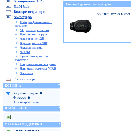
Авиационные GPS
Внешний датчик температуры
OEM GPS
Видеорегистраторы
Внешний датчик темпер
Аксессуары
Наборы (крепление +
питание)
Морские крепления
Крепления на руль
Адаперы от 12В
Адаптеры от 220В
Аккумуляторы
Чехлы
Трансдьюсеры для
эхолотов
Спортивные аксессуары
Для экшн-камеры VIRB
Антенны
Список товаров
КОРЗИНА
В корзине товаров:
0
На сумму:
0
Просмотр корзины
ПРАЙС ЛИСТ
СЛУЖБА ПОДДЕРЖКИ