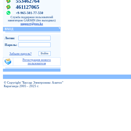
553462764
461127065
+9-965-501-77-550
Служба поддержки пользователей
навигаторов GARMIN (без выходных)
support@gps.kz
ВХОД
Логин:
Пароль:
Забыли пароль?
Регистрация нового
пользователя
© Copyright "Бассар Электроникс Алатоо"
Караганда 2005 - 2025 г.