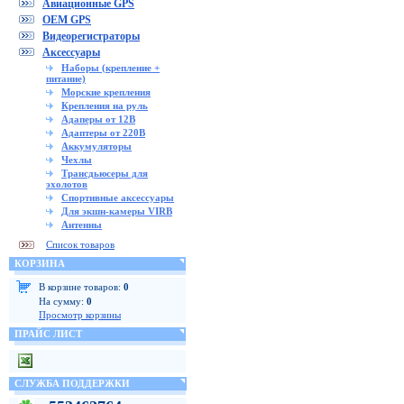
Авиационные GPS
OEM GPS
Видеорегистраторы
Аксессуары
Наборы (крепление +
питание)
Морские крепления
Крепления на руль
Адаперы от 12В
Адаптеры от 220В
Аккумуляторы
Чехлы
Трансдьюсеры для
эхолотов
Спортивные аксессуары
Для экшн-камеры VIRB
Антенны
Список товаров
КОРЗИНА
В корзине товаров:
0
На сумму:
0
Просмотр корзины
ПРАЙС ЛИСТ
СЛУЖБА ПОДДЕРЖКИ