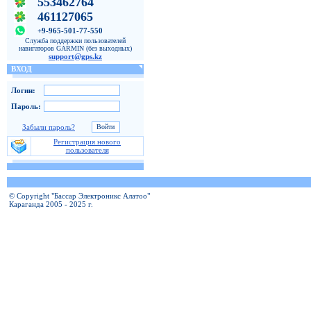
553462764
461127065
+9-965-501-77-550
Служба поддержки пользователей
навигаторов GARMIN (без выходных)
support@gps.kz
ВХОД
Логин:
Пароль:
Забыли пароль?
Регистрация нового
пользователя
© Copyright "Бассар Электроникс Алатоо"
Караганда 2005 - 2025 г.