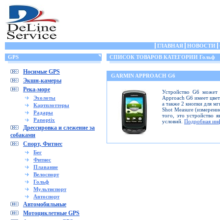
ГЛАВНАЯ
НОВОСТИ
GPS
СПИСОК ТОВАРОВ КАТЕГОРИИ Гольф
Носимые GPS
GARMIN APPROACH G6
Экшн-камеры
Река-море
Устройство G6 может 
Эхолоты
Approach G6 имеет цвет
а также 2 кнопки для м
Картплоттеры
Shot Measure (измерение
Радары
того, это устройство 
Panoptix
условий.
Подробная ин
Дрессировка и слежение за
собаками
Спорт, Фитнес
Бег
Фитнес
Плавание
Велоспорт
Гольф
Мультиспорт
Автоспорт
Автомобильные
Мотоциклетные GPS