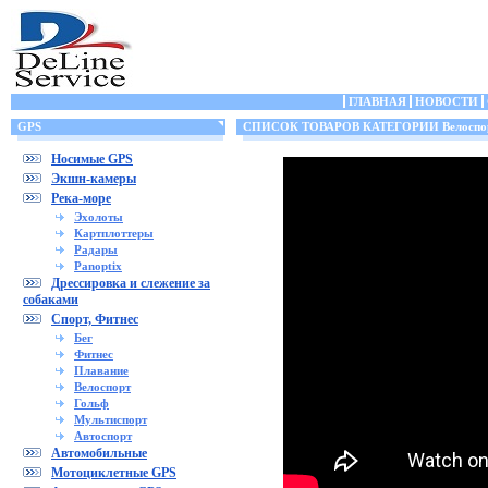
ГЛАВНАЯ
НОВОСТИ
GPS
СПИСОК ТОВАРОВ КАТЕГОРИИ Велоспо
Носимые GPS
Экшн-камеры
Река-море
Эхолоты
Картплоттеры
Радары
Panoptix
Дрессировка и слежение за
собаками
Спорт, Фитнес
Бег
Фитнес
Плавание
Велоспорт
Гольф
Мультиспорт
Автоспорт
Автомобильные
Мотоциклетные GPS