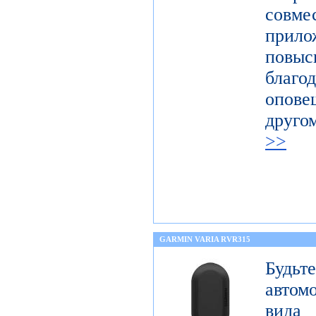
совм
прил
повыс
благ
опов
друго
>>
GARMIN VARIA RVR315
Будьт
автом
вида