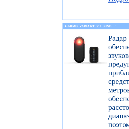
GARMIN VARIA RTL510 BUNDLE
Радар
обес
звук
пре
прибл
средс
метр
обесп
расст
диап
поэто