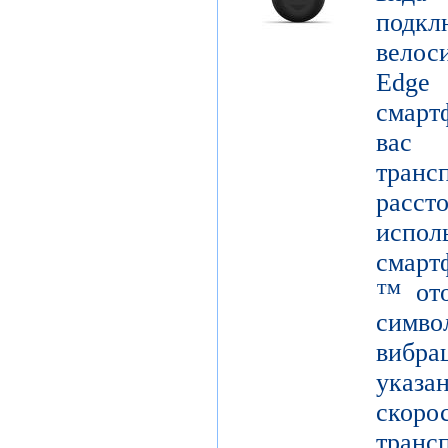
подк
вело
Edge
смарт
вас
тран
расст
испол
смарт
™ ото
симв
вибра
указ
скор
тран