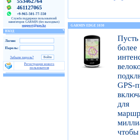
553462764
461127065
+9-965-501-77-550
Служба поддержки пользователей
навигаторов GARMIN (без выходных)
support@gps.kz
GARMIN EDGE 1030
ВХОД
Пуст
Логин:
бол
Пароль:
инте
Забыли пароль?
Регистрация нового
велок
пользователя
подк
GPS-п
включ
для 
маршр
милли
чтобы