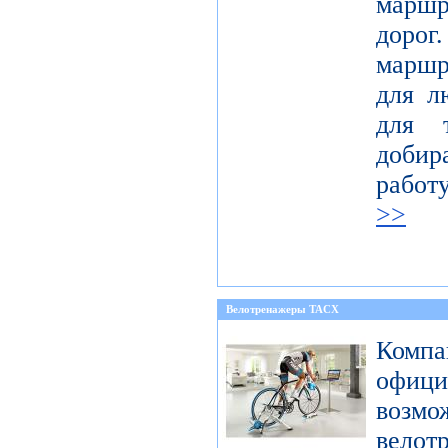
марш
доро
маршр
для л
для 
добир
работ
>>
Велотренажеры TACX
Компа
офиц
возмо
велот