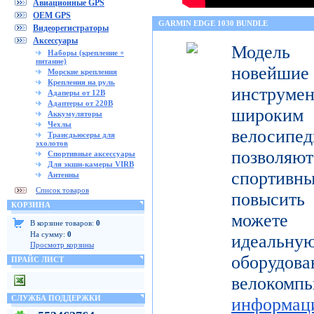
Авиационные GPS
OEM GPS
GARMIN EDGE 1030 BUNDLE
Видеорегистраторы
Аксессуары
Модель 
Наборы (крепление +
питание)
новейш
Морские крепления
Крепления на руль
инструмен
Адаперы от 12В
Адаптеры от 220В
широк
Аккумуляторы
Чехлы
велосипед
Трансдьюсеры для
эхолотов
позволя
Спортивные аксессуары
Для экшн-камеры VIRB
спортивн
Антенны
Список товаров
повысить 
КОРЗИНА
можете 
В корзине товаров:
0
На сумму:
0
идеальну
Просмотр корзины
оборуд
ПРАЙС ЛИСТ
велоком
СЛУЖБА ПОДДЕРЖКИ
информац