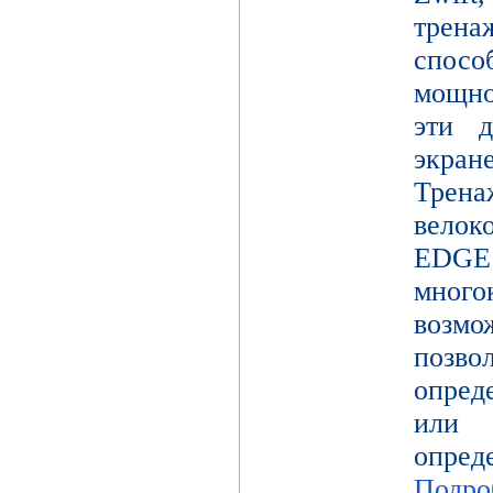
трен
спосо
мощно
эти д
экр
Трена
вело
EDGE 
мног
возм
позв
опред
или
опр
Подро