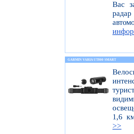
Вас з
радар
авт
инфор
GARMIN VARIA UT800 SMART
Велос
интен
тури
вид
освещ
1,6 к
>>