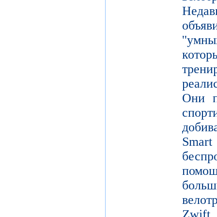
Неда
объя
''умн
кото
тре
реали
Они п
спор
добив
Smar
беспр
помощ
больш
вело
Zwift