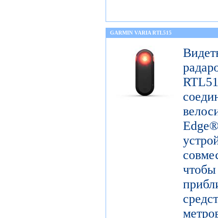
GARMIN VARIA RTL515
Виде
радар
RTL51
сое
вело
Edge
устр
совм
чтоб
прибл
средс
метро