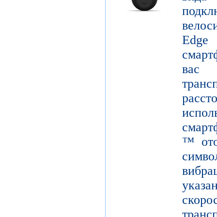
подк
вело
Edge
смарт
вас
тран
расст
испол
смарт
™ ото
симв
вибра
указ
скор
тран