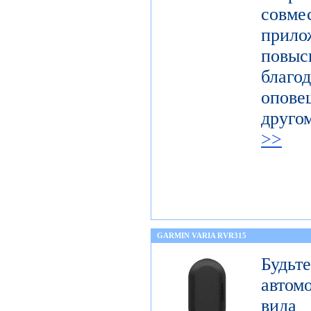
совм
прил
повыс
благ
опов
друго
>>
GARMIN VARIA RVR315
Будьт
автом
вида