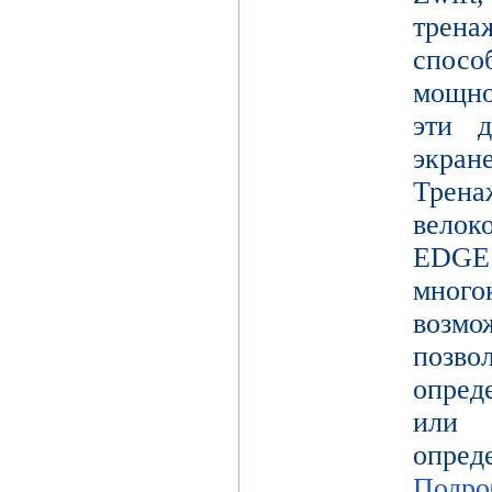
трен
спосо
мощно
эти д
экр
Трена
вело
EDGE 
мног
возм
позв
опред
или
опр
Подро