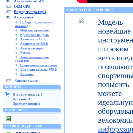
Авиационные GPS
OEM GPS
GARMIN EDGE 1030 BUNDLE
Видеорегистраторы
Аксессуары
Модель 
Наборы (крепление +
питание)
новейш
Морские крепления
Крепления на руль
инструмен
Адаперы от 12В
Адаптеры от 220В
широк
Аккумуляторы
Чехлы
велосипед
Трансдьюсеры для
эхолотов
позволя
Спортивные аксессуары
Для экшн-камеры VIRB
спортивн
Антенны
Список товаров
повысить 
КОРЗИНА
можете 
В корзине товаров:
0
На сумму:
0
идеальну
Просмотр корзины
оборуд
ПРАЙС ЛИСТ
велоком
СЛУЖБА ПОДДЕРЖКИ
информац