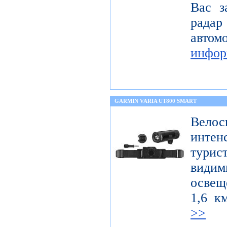
Вас з
радар
авт
инфор
GARMIN VARIA UT800 SMART
Велос
интен
тури
вид
освещ
1,6 к
>>