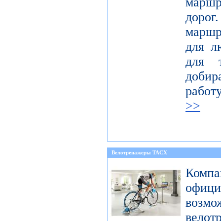
марш
доро
маршр
для л
для 
добир
работ
>>
Велотренажеры TACX
Компа
офиц
возмо
велот