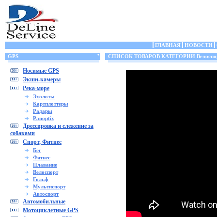
ГЛАВНАЯ
НОВОСТИ
GPS
СПИСОК ТОВАРОВ КАТЕГОРИИ Велоспо
Носимые GPS
Экшн-камеры
Река-море
Эхолоты
Картплоттеры
Радары
Panoptix
Дрессировка и слежение за
собаками
Спорт, Фитнес
Бег
Фитнес
Плавание
Велоспорт
Гольф
Мультиспорт
Автоспорт
Автомобильные
Мотоциклетные GPS