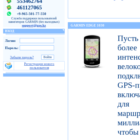
553462764
461127065
+9-965-501-77-550
Служба поддержки пользователей
навигаторов GARMIN (без выходных)
support@gps.kz
GARMIN EDGE 1030
ВХОД
Пуст
Логин:
бол
Пароль:
инте
Забыли пароль?
Регистрация нового
велок
пользователя
подк
GPS-п
включ
для 
маршр
милли
чтобы