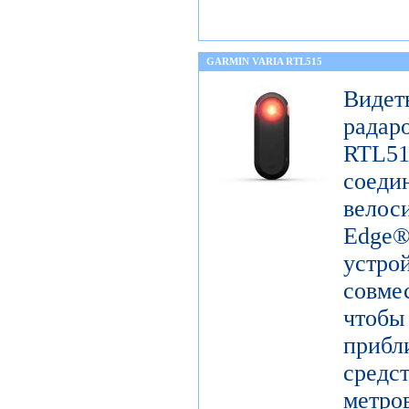
GARMIN VARIA RTL515
Виде
радар
RTL51
сое
вело
Edge
устр
совм
чтоб
прибл
средс
метро