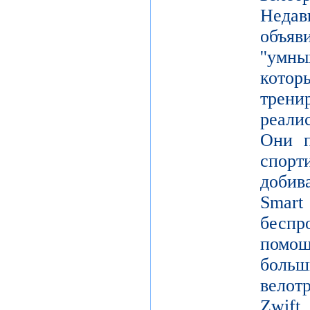
Неда
объя
''умн
кото
тре
реали
Они п
спор
добив
Smar
беспр
помощ
больш
вело
Zwift