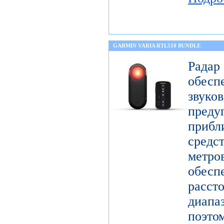
GARMIN VARIA RTL510 BUNDLE
Радар
обес
звук
пре
прибл
средс
метр
обесп
расст
диап
поэто