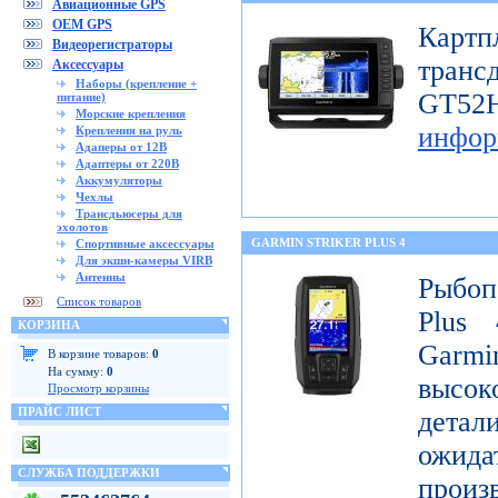
Авиационные GPS
OEM GPS
Картп
Видеорегистраторы
транс
Аксессуары
Наборы (крепление +
GT
питание)
Морские крепления
инфор
Крепления на руль
Адаперы от 12В
Адаптеры от 220В
Аккумуляторы
Чехлы
Трансдьюсеры для
эхолотов
GARMIN STRIKER PLUS 4
Спортивные аксессуары
Для экшн-камеры VIRB
Антенны
Рыбоп
Список товаров
Plus 
КОРЗИНА
Garmi
В корзине товаров:
0
На сумму:
0
высок
Просмотр корзины
ПРАЙС ЛИСТ
детал
ожи
СЛУЖБА ПОДДЕРЖКИ
произ