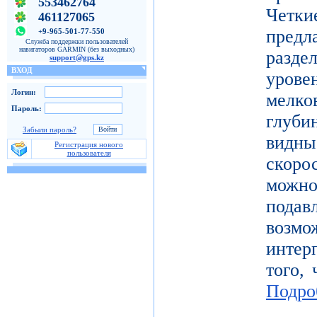
553462764
Четк
461127065
пред
+9-965-501-77-550
Служба поддержки пользователей
навигаторов GARMIN (без выходных)
разде
support@gps.kz
ВХОД
уров
Логин:
мелк
Пароль:
глуби
Забыли пароль?
видн
Регистрация нового
пользователя
скоро
можн
под
возм
инте
того, 
Подро