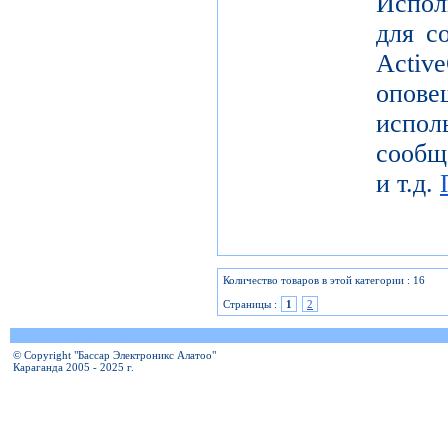
Испол
для с
Activ
опов
исп
сообщ
и т.д.
Количество товаров в этой категории : 16
Страницы :
1
2
© Copyright "Бассар Электроникс Алатоо"
Караганда 2005 - 2025 г.