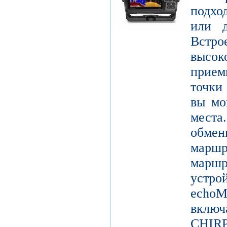
подхо
или д
Встро
высо
прием
точки
вы мо
мест
обме
марш
мар
устро
echo
включ
CHIRP