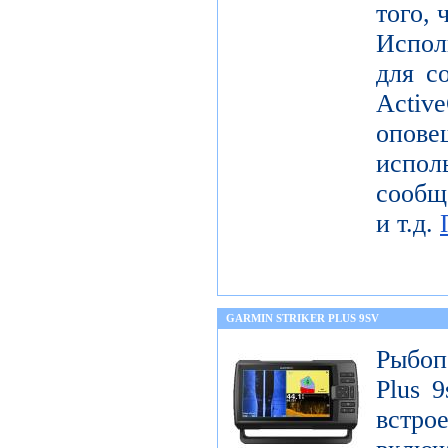
того, 
Испол
для с
Activ
опов
исп
сообщ
и т.д.
GARMIN STRIKER PLUS 9SV
Рыбоп
Plus 9
встр