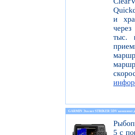
Clea
Quickd
и хра
через
тыс. 
прием
маршр
марш
скор
инфор
GARMIN Эхолот STRIKER 5DV комплект д
Рыбоп
5 с п