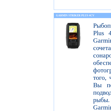
GARMIN STRIKER PLUS 4CV
Рыбоп
Plus 
Garm
соче
сонар
обе
фотог
того, 
Вы по
подво
рыбы
Garm