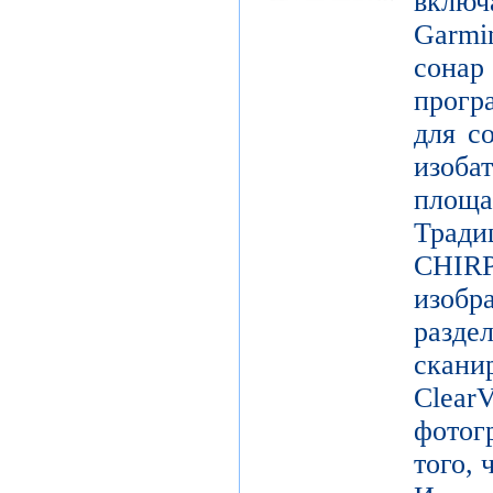
включ
Garm
сонар
прогр
для с
изоб
площ
Трад
CHIR
изоб
разде
скан
Clear
фотог
того, 