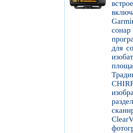
встр
включ
Garm
сонар
прогр
для с
изоб
площ
Трад
CHIR
изоб
разде
скан
Clear
фотог