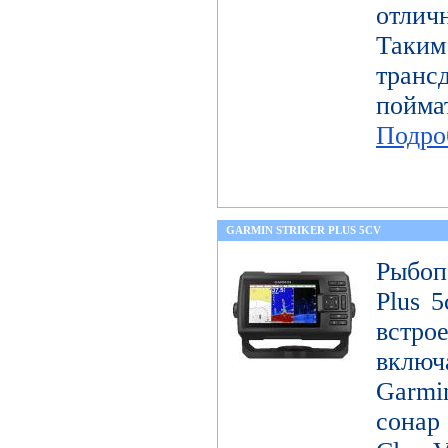
отлич
Таки
тран
пой
Подро
GARMIN STRIKER PLUS 5CV
Рыбоп
Plus 5
встр
включ
Garm
сон