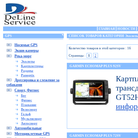
ГЛАВНАЯ
НОВОСТИ
GPS
СПИСОК ТОВАРОВ КАТЕГОРИИ Эхолот
Носимые GPS
Количество товаров в этой категории : 16
Экшн-камеры
Страницы :
1
2
Река-море
Эхолоты
Картплоттеры
GARMIN ECHOMAP PLUS 92SV
Радары
Panoptix
Картп
Дрессировка и слежение за
собаками
транс
Спорт, Фитнес
GT
Бег
Фитнес
инфор
Плавание
Велоспорт
Гольф
Мультиспорт
Автоспорт
Автомобильные
Мотоциклетные GPS
GARMIN ECHOMAP PLUS 72SV