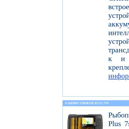
встро
устр
акку
инте
уст
транс
к и 
кр
инфор
GARMIN STRIKER PLUS 7SV
Рыбоп
Plus 7