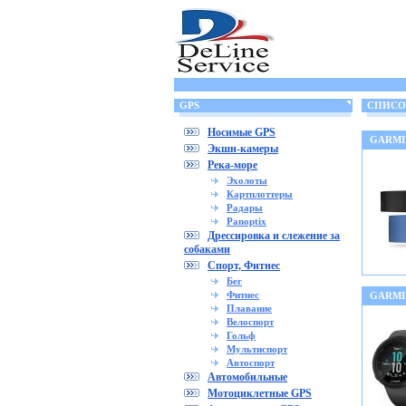
GPS
СПИСОК
Носимые GPS
GARMIN
Экшн-камеры
Река-море
Эхолоты
Картплоттеры
Радары
Panoptix
Дрессировка и слежение за
собаками
Спорт, Фитнес
Бег
Фитнес
GARMI
Плавание
Велоспорт
Гольф
Мультиспорт
Автоспорт
Автомобильные
Мотоциклетные GPS