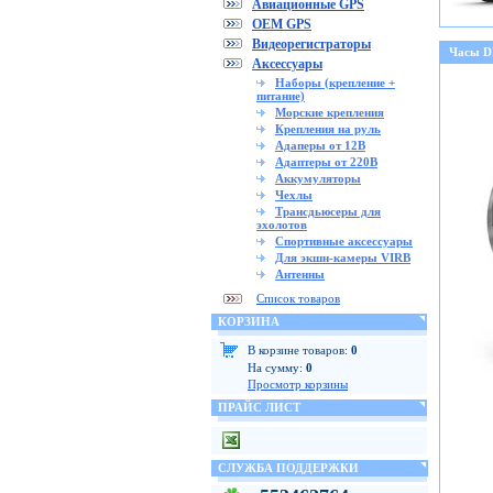
Авиационные GPS
OEM GPS
Видеорегистраторы
Часы 
Аксессуары
Наборы (крепление +
питание)
Морские крепления
Крепления на руль
Адаперы от 12В
Адаптеры от 220В
Аккумуляторы
Чехлы
Трансдьюсеры для
эхолотов
Спортивные аксессуары
Для экшн-камеры VIRB
Антенны
Список товаров
КОРЗИНА
В корзине товаров:
0
На сумму:
0
Просмотр корзины
ПРАЙС ЛИСТ
СЛУЖБА ПОДДЕРЖКИ