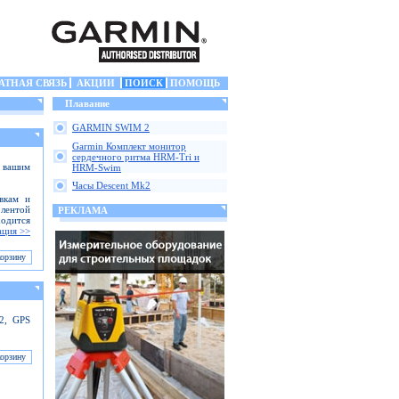
АТНАЯ СВЯЗЬ
АКЦИИ
ПОИСК
ПОМОЩЬ
Плавание
GARMIN SWIM 2
Garmin Комплект монитор
сердечного ритма HRM-Tri и
с вашим
HRM-Swim
Часы Descent Mk2
вкам и
лентой
РЕКЛАМА
ходится
ция >>
 2, GPS