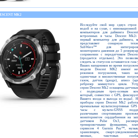
DESCENT MK2
Исследуйте свой мир сдвух строн
водой и на суше, с инновационной 
компьютеров для дайвинга Descen
встроенных в часы. Descent Mk2i
первый компьютер для дайвинга, к
представляет сонарную техно
SubWave™ для интегрирова
мониторинга давления до 5 резервуа
сопряжении с передатчиком Desce
(продается отдельно). Это позволя
следить за статусом оставшегося газа 
Ваших напарников во время погружен
модели Descent MK2 имеют нес
режимов погружения, таких к
одиночные и множественные погруж
газом, датчик (gauge), апноэ (ap
ребризер замкнутого цикла. Устр
серии Descent Mk2 оснащены датчик
с подводным трех-осевым ком
который, совместно с GPS, фиксируе
Вашего входа и выхода из воды1. Н
приборы серии Descent Mk2 работа
премиальные мультиспортивные GPS 
часы с мульти-GNSS поддер
различными спортивными приложе
мониторингом сердцебиения на запя
датчиком Pulse Ox3, расшире
тренировочными функциями, пла
сервисом 4 Garmin Pay™, музык
хранилищем, смарт-уведомлени
звонках, такстовых сообще