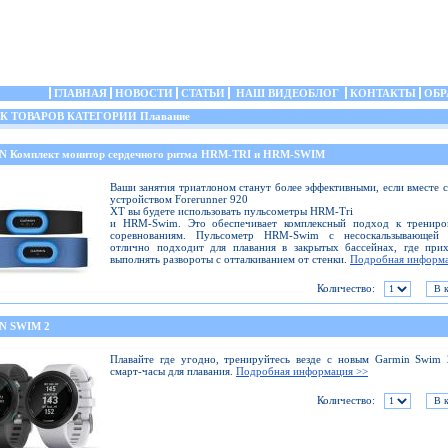
ГЛАВНАЯ
НОВОСТИ
СТАТЬИ
НАШ ВИДЕОБЛОГ
КОНТАКТЫ
ОБР
 ТОВАРОВ КАТЕГОРИИ Плавание
 Комплект монитор сердечного ритма HRM-TRI и HRM-SWIM
Ваши занятия триатлоном станут более эффективными, если вместе 
устройством Forerunner 920
XT вы будете использовать пульсометры HRM-Tri
и HRM-Swim. Это обеспечивает комплексный подход к трениро
соревнованиям. Пульсометр HRM-Swim с несоскальзывающей 
отлично подходит для плавания в закрытых бассейнах, где при
выполнять развороты с отталкиванием от стенки.
Подробная информа
Количество:
N SWIM 2
Плавайте где угодно, тренируйтесь везде с новым Garmin Swim
смарт-часы для плавания.
Подробная информация >>
Количество: