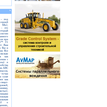
 – под
серией
t Mk2,
 – это
оторый
логию
нного
ров при
nt™ T1
ет Вам
у Вас и
ия. Все
колько
ак как
ения c
nea) и
ойства
ами ABC
пасом,
т точки
а суше
ют как
смарт-
жкой,
ниями,
стье2,
нными
тежным
альным
ями5 о
ниях,