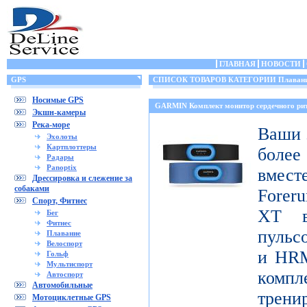
ГЛАВНАЯ
НОВОСТИ
GPS
СПИСОК ТОВАРОВ КАТЕГОРИИ Плаван
Носимые GPS
GARMIN Комплект монитор сердечного 
Экшн-камеры
Река-море
Ваши 
Эхолоты
Картплоттеры
боле
Радары
Panoptix
вмест
Дрессировка и слежение за
собаками
Foreru
Спорт, Фитнес
XT в
Бег
Фитнес
пульс
Плавание
Велоспорт
и HRM
Гольф
Мультиспорт
ком
Автоспорт
Автомобильные
трени
Мотоциклетные GPS