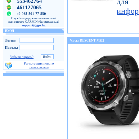
для
553462764
461127065
инфор
+9-965-501-77-550
Служба поддержки пользователей
навигаторов GARMIN (без выходных)
support@gps.kz
ВХОД
Логин:
Часы DESCENT MK2
Пароль:
Забыли пароль?
Регистрация нового
пользователя