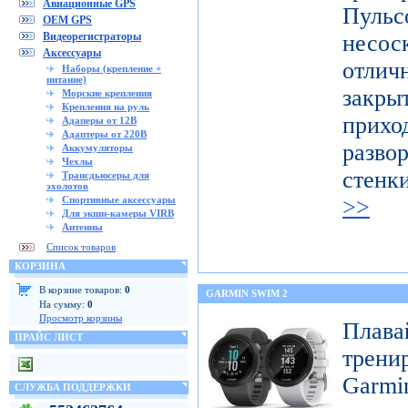
Авиационные GPS
Пуль
OEM GPS
Видеорегистраторы
несо
Аксессуары
отличн
Наборы (крепление +
питание)
закр
Морские крепления
Крепления на руль
при
Адаперы от 12В
Адаптеры от 220В
разво
Аккумуляторы
Чехлы
стенк
Трансдьюсеры для
эхолотов
Спортивные аксессуары
>>
Для экшн-камеры VIRB
Антенны
Список товаров
КОРЗИНА
В корзине товаров:
0
GARMIN SWIM 2
На сумму:
0
Просмотр корзины
Пла
ПРАЙС ЛИСТ
трени
Garmi
СЛУЖБА ПОДДЕРЖКИ