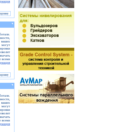
рмация
отали.
вности,
ь ваших
 могут
кировки
зволит
значать
е всеми
рмация
отали.
вности,
ь ваших
 могут
кировки
зволит
значать
е всеми
рмация