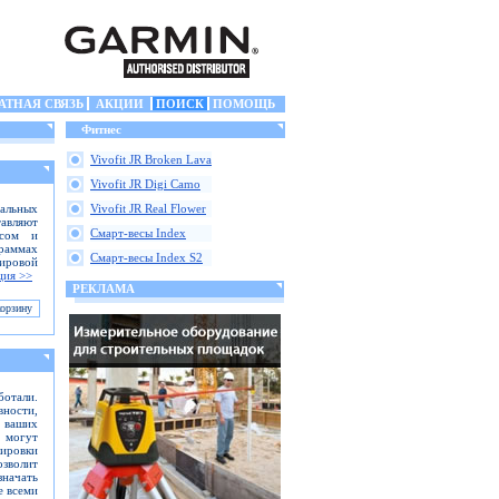
АТНАЯ СВЯЗЬ
АКЦИИ
ПОИСК
ПОМОЩЬ
Фитнес
Vivofit JR Broken Lava
Vivofit JR Digi Camo
альных
Vivofit JR Real Flower
тавляют
Смарт-весы Index
ссом и
граммах
Смарт-весы Index S2
ировой
ция >>
РЕКЛАМА
отали.
вности,
ь ваших
 могут
кировки
зволит
значать
е всеми