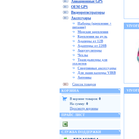
Авиационные GPS
OEM GPS
Видеорегистраторы
Аксессуары
Наборы (крепление +
VIVOF
питание)
Морские крепления
Крепления на руль
Адаперы от 12В
Адаптеры от 220В
Аккумуляторы
Чехлы
Трансдьюсеры для
эхолотов
Спортивные аксессуары
Для экшн-камеры VIRB
Антенны
Список товаров
VIVOF
КОРЗИНА
В корзине товаров:
0
На сумму:
0
Просмотр корзины
ПРАЙС ЛИСТ
СЛУЖБА ПОДДЕРЖКИ