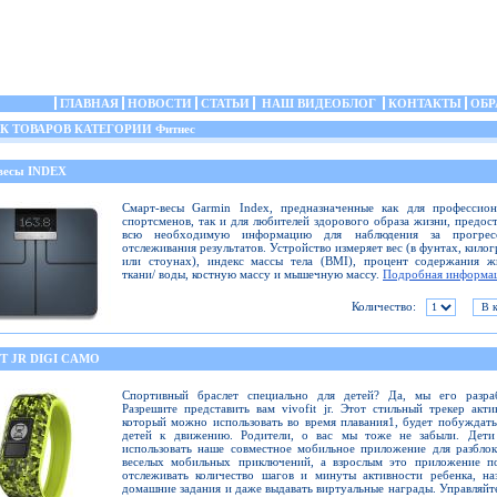
ГЛАВНАЯ
НОВОСТИ
СТАТЬИ
НАШ ВИДЕОБЛОГ
КОНТАКТЫ
ОБР
 ТОВАРОВ КАТЕГОРИИ Фитнес
весы INDEX
Смарт-весы Garmin Index, предназначенные как для профессион
спортсменов, так и для любителей здорового образа жизни, предос
всю необходимую информацию для наблюдения за прогре
отслеживания результатов. Устройство измеряет вес (в фунтах, кило
или стоунах), индекс массы тела (BMI), процент содержания ж
ткани/ воды, костную массу и мышечную массу.
Подробная информа
Количество:
T JR DIGI CAMO
Спортивный браслет специально для детей? Да, мы его разраб
Разрешите представить вам vivofit jr. Этот стильный трекер акти
который можно использовать во время плавания1, будет побуждат
детей к движению. Родители, о вас мы тоже не забыли. Дети
использовать наше совместное мобильное приложение для разбло
веселых мобильных приключений, а взрослым это приложение по
отслеживать количество шагов и минуты активности ребенка, на
домашние задания и даже выдавать виртуальные награды. Управляйт