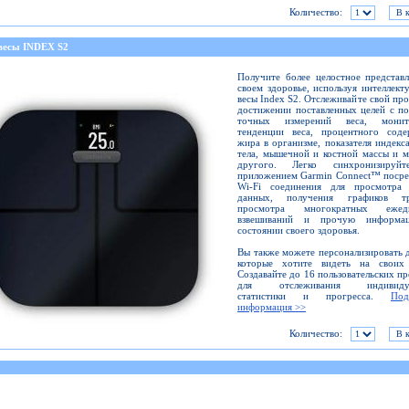
Количество:
весы INDEX S2
Получите более целостное представ
своем здоровье, используя интеллект
весы Index S2. Отслеживайте свой про
достижении поставленных целей с п
точных измерений веса, монит
тенденции веса, процентного соде
жира в организме, показателя индекс
тела, мышечной и костной массы и 
другого. Легко синхронизируй
приложением Garmin Connect™ посре
Wi-Fi соединения для просмотра
данных, получения графиков тр
просмотра многократных ежед
взвешиваний и прочую информ
состоянии своего здоровья.
Вы также можете персонализировать 
которые хотите видеть на своих 
Создавайте до 16 пользовательских п
для отслеживания индивидуа
статистики и прогресса.
Под
информация >>
Количество: