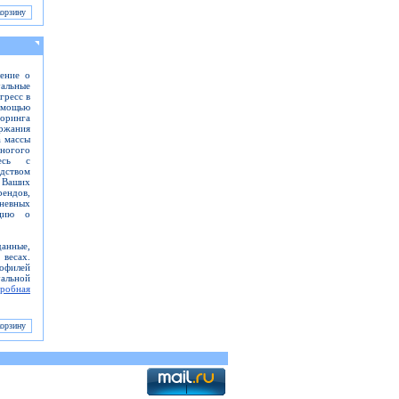
ление о
уальные
гресс в
омощью
оринга
ржания
а массы
многого
тесь с
дством
 Ваших
ендов,
невных
ацию о
данные,
весах.
рофилей
льной
робная