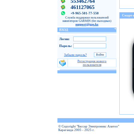
553462764
461127065
+9-965-501-77-550
Смарт-
Служба поддержки пользователей
навигаторов GARMIN (без выходных)
support@gps.kz
ВХОД
Логин:
Пароль:
Забыли пароль?
Регистрация нового
пользователя
© Copyright "Бассар Электроникс Алатоо"
Караганда 2005 - 2025 г.