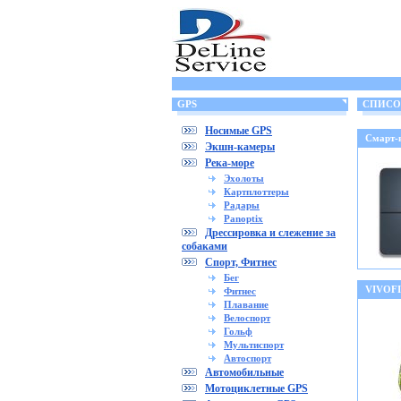
GPS
СПИСОК
Носимые GPS
Смарт-
Экшн-камеры
Река-море
Эхолоты
Картплоттеры
Радары
Panoptix
Дрессировка и слежение за
собаками
Спорт, Фитнес
Бег
VIVOFI
Фитнес
Плавание
Велоспорт
Гольф
Мультиспорт
Автоспорт
Автомобильные
Мотоциклетные GPS