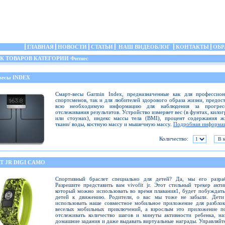
ГЛАВНАЯ
НОВОСТИ
СТАТЬИ
НАШ ВИДЕОБЛОГ
КОНТАКТЫ
ОБР
 ТОВАРОВ КАТЕГОРИИ Фитнес
весы INDEX
Смарт-весы Garmin Index, предназначенные как для профессион
спортсменов, так и для любителей здорового образа жизни, предос
всю необходимую информацию для наблюдения за прогре
отслеживания результатов. Устройство измеряет вес (в фунтах, кило
или стоунах), индекс массы тела (BMI), процент содержания ж
ткани/ воды, костную массу и мышечную массу.
Подробная информа
Количество:
T JR DIGI CAMO
Спортивный браслет специально для детей? Да, мы его разраб
Разрешите представить вам vivofit jr. Этот стильный трекер акти
который можно использовать во время плавания1, будет побуждат
детей к движению. Родители, о вас мы тоже не забыли. Дети
использовать наше совместное мобильное приложение для разбло
веселых мобильных приключений, а взрослым это приложение по
отслеживать количество шагов и минуты активности ребенка, на
домашние задания и даже выдавать виртуальные награды. Управляйт