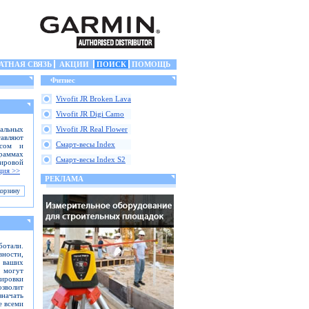
АТНАЯ СВЯЗЬ
АКЦИИ
ПОИСК
ПОМОЩЬ
Фитнес
Vivofit JR Broken Lava
Vivofit JR Digi Camo
альных
Vivofit JR Real Flower
тавляют
Смарт-весы Index
ссом и
граммах
Смарт-весы Index S2
ировой
ция >>
РЕКЛАМА
отали.
вности,
ь ваших
 могут
кировки
зволит
значать
е всеми