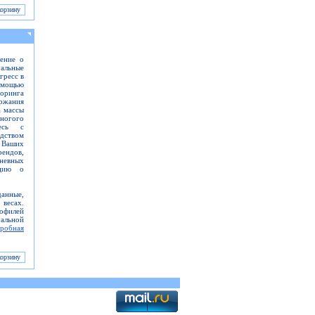
ление о
уальные
гресс в
омощью
оринга
ржания
а массы
многого
тесь с
дством
 Ваших
ендов,
невных
ацию о
данные,
весах.
рофилей
льной
робная