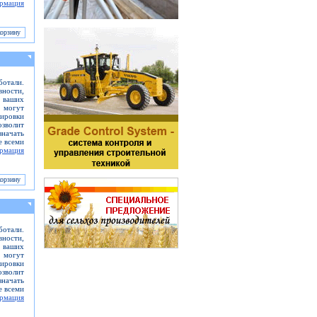
рмация
отали.
вности,
ь ваших
 могут
кировки
зволит
значать
е всеми
рмация
отали.
вности,
ь ваших
 могут
кировки
зволит
значать
е всеми
рмация