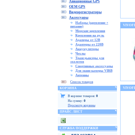
Авиационные GPS
OEM GPS
Видеорегистраторы
Аксессуары
Наборы (крепление +
VIVOF
питание)
Морские крепления
Крепления на руль
Адаперы от 12В
Адаптеры от 220В
Аккумуляторы
Чехлы
Трансдьюсеры для
эхолотов
Спортивные аксессуары
Для экшн-камеры VIRB
Антенны
Список товаров
VIVOF
КОРЗИНА
В корзине товаров:
0
На сумму:
0
Просмотр корзины
ПРАЙС ЛИСТ
СЛУЖБА ПОДДЕРЖКИ