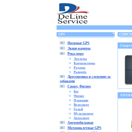
GPS
СПИСОК
Носимые GPS
Смарт-
Экшн-камеры
Река-море
Эхолоты
Картплоттеры
Радары
Panoptix
Дрессировка и слежение за
собаками
Спорт, Фитнес
Бег
VIVOFI
Фитнес
Плавание
Велоспорт
Гольф
Мультиспорт
Автоспорт
Автомобильные
Мотоциклетные GPS