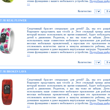
этими функциями с вашего мобильного устройства.
Подробная инфо
>>
Количество:
IT JR REAL FLOWER
Спортивный браслет специально для детей? Да, мы его разраб
Разрешите представить вам vivofit jr. Этот стильный трекер акти
который можно использовать во время плавания1, будет побуждат
детей к движению. Родители, о вас мы тоже не забыли. Дети
использовать наше совместное мобильное приложение для разбло
веселых мобильных приключений, а взрослым это приложение по
отслеживать количество шагов и минуты активности ребенка, на
домашние задания и даже выдавать виртуальные награды. Управляйт
этими функциями с вашего мобильного устройства.
Подробная инфо
>>
Количество:
IT JR BROKEN LAVA
Спортивный браслет специально для детей? Да, мы его разраб
Разрешите представить вам vivofit jr. Этот стильный трекер акти
который можно использовать во время плавания1, будет побуждат
детей к движению. Родители, о вас мы тоже не забыли. Дети
использовать наше совместное мобильное приложение для разбло
веселых мобильных приключений, а взрослым это приложение по
отслеживать количество шагов и минуты активности ребенка, на
домашние задания и даже выдавать виртуальные награды. Управляйт
этими функциями с вашего мобильного устройства.
Подробная инфо
>>