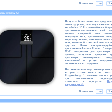
Количество:
весы INDEX S2
Получите более целостное представ
своем здоровье, используя интеллект
весы Index S2. Отслеживайте свой про
достижении поставленных целей с п
точных измерений веса, монит
тенденции веса, процентного соде
жира в организме, показателя индекс
тела, мышечной и костной массы и 
другого. Легко синхронизируй
приложением Garmin Connect™ посре
Wi-Fi соединения для просмотра
данных, получения графиков тр
просмотра многократных ежед
взвешиваний и прочую информ
состоянии своего здоровья.
Вы также можете персонализировать 
которые хотите видеть на своих 
Создавайте до 16 пользовательских п
для отслеживания индивидуа
статистики и прогресса.
Под
информация >>
Количество: