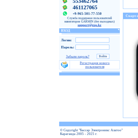
553462764
461127065
+9-965-501-77-550
Смарт-
Служба поддержки пользователей
навигаторов GARMIN (без выходных)
support@gps.kz
ВХОД
Логин:
Пароль:
Забыли пароль?
Регистрация нового
пользователя
© Copyright "Бассар Электроникс Алатоо"
Караганда 2005 - 2025 г.