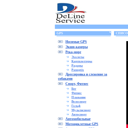
GPS
СПИСОК
Носимые GPS
Экшн-камеры
Река-море
Эхолоты
Картплоттеры
Радары
Panoptix
Дрессировка и слежение за
собаками
Спорт, Фитнес
Бег
Фитнес
Плавание
Велоспорт
Гольф
Мультиспорт
Автоспорт
Автомобильные
Мотоциклетные GPS