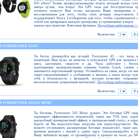
935 offers? Только профессиональному атлету, который всегда гот
завтра лучше, чем вчера! Эти GPS часы для бега/триатлона п
сегмента помогут Вам точно настроить Ваши тренировки и 
восстановления для того, чтобы стать лучшим спортсменом. 
поддерживает Strava LiveSegments для того, чтобы соревноваться 
собой или превращать каждую тренировку в соревнование в вирту
альном пространстве. Ключевые функции:
Подробная информация >
Количество:
N FORERUNNER 45/45S
Ты бегун, тренируйся как лучший. Forerunner 45 - это часы, 
мониторят Ваш пульс на запястье и используют GPS для трекинга
шага, дистанции, скорости и др. Часы работают с беспл
адаптивными тренировочными планами Garmin Coach, словно 
занимается персональный тренер. Оставайтесь на связи, когда это ва
смарт-уведомлениями2 о сообщениях и звонках, а также всегда чув
себя в безопасности с функцией, которая позволяет отправлят
местоположение доверенным контактам2.
Подробная информация >>
Количество:
N FORERUNNER 245/245 MUSIC
Ты бегаешь. Forerunner 245 Music думает. Эти беговые GPS сма
оценивают эффективность показателей, таких как VO2 max, аэр
анаэробный тренировочный эффект, и тренировочный статус, и опре
берете ли Вы недостаточные нагрузки или переусердствуете. В
можете отслеживать расширенные беговые показатели1, такие как
времени контакта с землей и длину шага. Синхронизируйте и с
Вашу любимую музыку от провайдеров2 и храните на часах до 50