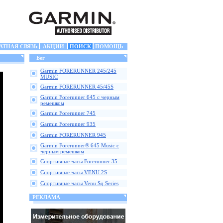
АТНАЯ СВЯЗЬ
АКЦИИ
ПОИСК
ПОМОЩЬ
Бег
Garmin FORERUNNER 245/245
MUSIC
Garmin FORERUNNER 45/45S
Garmin Forerunner 645 с черным
ремешком
Garmin Forerunner 745
Garmin Forerunner 935
Garmin FORERUNNER 945
Garmin Forerunner® 645 Music с
черным ремешком
Спортивные часы Forerunner 35
Спортивные часы VENU 2S
Спортивные часы Venu Sq Series
РЕКЛАМА