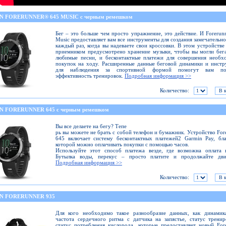
 FORERUNNER® 645 MUSIC с черным ремешком
Бег – это больше чем просто упражнение, это действие. И Forerun
Music предоставляет вам все инструменты для создания замечательн
каждый раз, когда вы надеваете свои кроссовки. В этом устройстве
приемником предусмотрено хранение музыки, чтобы вы могли бег
любимые песни, и бесконтактные платежи для совершения необх
покупок на ходу. Расширенные данные беговой динамики и инст
для наблюдения за спортивной формой помогут вам по
эффективность тренировок.
Подробная информация >>
Количество:
 FORERUNNER 645 с черным ремешком
Вы все делаете на бегу? Тепе
рь вы можете не брать с собой телефон и бумажник. Устройство For
645 включает систему бесконтактных платежей2 Garmin Pay, бл
которой можно оплачивать покупки с помощью часов.
Используйте этот способ платежа везде, где возможна оплата 
Бутылка воды, перекус – просто платите и продолжайте дви
Подробная информация >>
Количество:
N FORERUNNER 935
Для кого необходимо такое разнообразие данных, как динамика
частота сердечного ритма с датчика на запястье, статус трени
статус потребления кислорода, которые предоставляет новый For