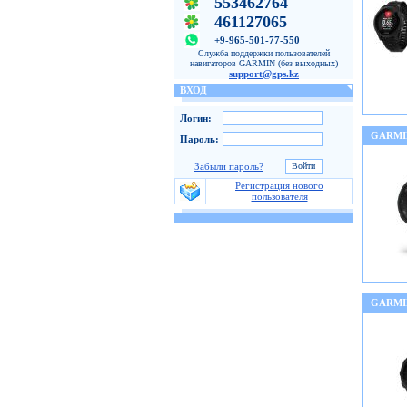
553462764
461127065
+9-965-501-77-550
Служба поддержки пользователей
навигаторов GARMIN (без выходных)
support@gps.kz
ВХОД
Логин:
GARMI
Пароль:
Забыли пароль?
Регистрация нового
пользователя
GARMI