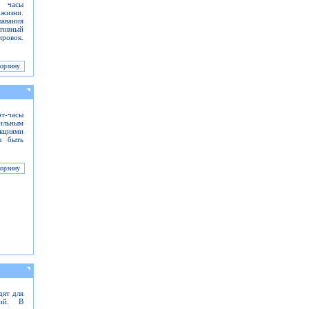
т часы
жизни.
лавания
тивный
ровок.
рт-часы
ильным
нкциями
ы быть
дят для
ний. В