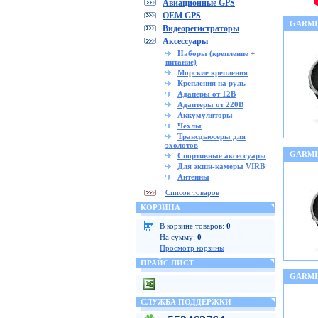
Авиационные GPS
OEM GPS
GARMIN
Видеорегистраторы
Аксессуары
Наборы (крепление +
питание)
Морские крепления
Крепления на руль
Адаперы от 12В
Адаптеры от 220В
Аккумуляторы
Чехлы
Трансдьюсеры для
эхолотов
GARMIN
Спортивные аксессуары
Для экшн-камеры VIRB
Антенны
Список товаров
КОРЗИНА
В корзине товаров:
0
На сумму:
0
Просмотр корзины
ПРАЙС ЛИСТ
GARMI
СЛУЖБА ПОДДЕРЖКИ