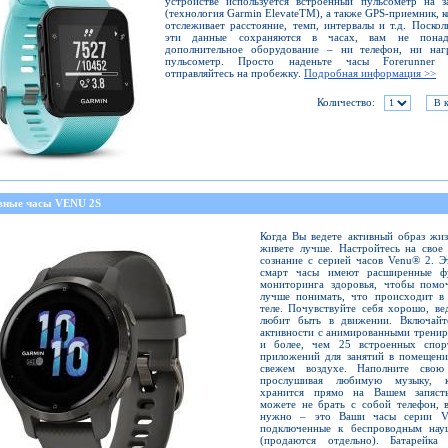
устройстве используется встроенный пульсометр на з
(технология Garmin ElevateTM), а также GPS-приемник, 
отслеживает расстояние, темп, интервалы и т.д. Поскол
эти данные сохраняются в часах, вам не понад
дополнительное оборудование – ни телефон, ни наг
пульсометр. Просто наденьте часы Forerunne
отправляйтесь на пробежку.
Подробная информация >>
Количество:
вные часы VENU 2S
Когда Вы ведете активный образ жи
живете лучше. Настройтесь на свое
сознание с серией часов Venu® 2. 
смарт часы имеют расширенные ф
мониторинга здоровья, чтобы помо
лучше понимать, что происходит в
теле. Почувствуйте себя хорошо, ве
любит быть в движении. Включайт
активности с анимированными трени
и более, чем 25 встроенных спор
приложений для занятий в помещени
свежем воздухе. Наполните свою
прослушивая любимую музыку, к
хранится прямо на Вашем запяст
можете не брать с собой телефон, 
нужно – это Ваши часы серии V
подключенные к беспроводным нау
(продаются отдельно). Батарейка 