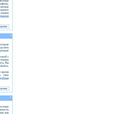
овочные
афону,
платные
озьмите
 нашем
рмация
оторые
грузить
ренные
тежей с
етными
ега, Вы
ялись,
о время
ь свое
робная
беговые
ажность
кие как