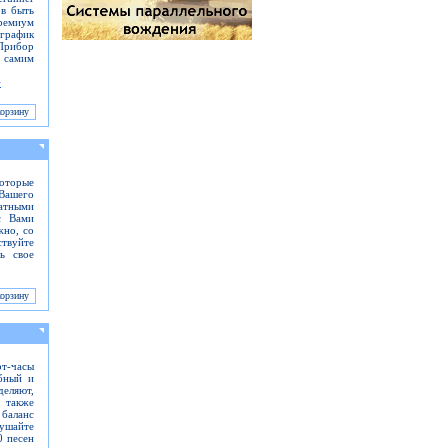
ов быть
ремиум
график
Прибор
с самим
>
которые
 Вашего
атными
с Вами
жно, со
ствуйте
ь свое
рт-часы
обный и
деляют,
ы также
 баланс
лушайте
0 песен