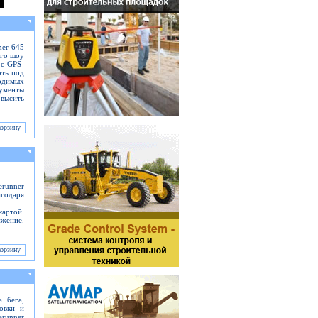
ner 645
ого шоу
 с GPS-
ать под
одимых
рументы
высить
erunner
агодаря
картой.
жение.
 бега,
ровки и
erunner