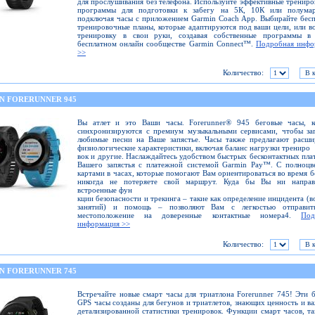
для прослушивания без телефона. Используйте эффективные тренир
программы для подготовки к забегу на 5К, 10К или полумар
подключая часы с приложением Garmin Coach App. Выбирайте бес
тренировочные планы, которые адаптируются под ваши цели, или в
тренировку в свои руки, создавая собственные программы в
бесплатном онлайн сообществе Garmin Connect™.
Подробная инфо
>>
Количество:
N FORERUNNER 945
Вы атлет и это Ваши часы. Forerunner® 945 беговые часы, к
синхронизируются с премиум музыкальными сервисами, чтобы за
любимые песни на Ваше запястье. Часы также предлагают расши
физиологические характеристики, включая баланс нагрузки трениро
вок и другие. Наслаждайтесь удобством быстрых бесконтактных пла
Вашего запястья с платежной системой Garmin Pay™. С полноцв
картами в часах, которые помогают Вам ориентироваться во время б
никогда не потеряете свой маршрут. Куда бы Вы ни направл
встроенные фун
кции безопасности и трекинга – такие как определение инцидента (в
занятий) и помощь – позволяют Вам с легкостью отправит
местоположение на доверенные контактные номера4.
Под
информация >>
Количество:
N FORERUNNER 745
Встречайте новые смарт часы для триатлона Forerunner 745! Эти 
GPS часы созданы для бегунов и триатлетов, знающих ценность и в
детализированной статистики тренировок. Функции смарт часов, та