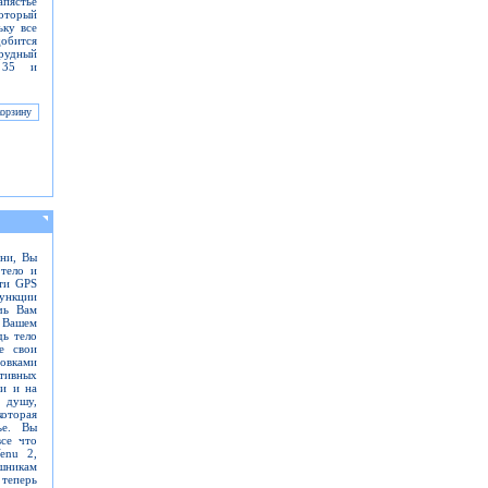
апястье
который
ьку все
обится
рудный
r 35 и
зни, Вы
 тело и
Эти GPS
ункции
чь Вам
 Вашем
дь тело
е свои
ровками
тивных
и и на
 душу,
оторая
ье. Вы
все что
enu 2,
шникам
теперь