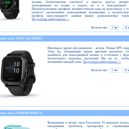
музыка, бесконтактные платежи1 и многое другое делаю
помощниками не только в спорте, но и в повседневной 
Предзагруженные профили активностиидля езды на велосипеде и п
помогут организовать повседневные тренировки, а мультиспор
профиль консолидирует данные ваших разноплановых трени
Подробная информация >>
Количество:
вные часы VENU SQ SERIES
Идеальное время для движения – всегда. Новые GPS сма
Venu Sq, обладающие ярким цветным дисплеем, ст
дизайном для повседневной жизни, в сочетании с фу
мониторинга здоровья, вдохновят Вас на то, чтоб
активными каждый день.
Подробная информация >>
Количество:
вные часы FORERUNNER 35
Компактные и легкие часы Forerunner 35 идеально подхо
ежедневных пробежек, тренировок и соревнова